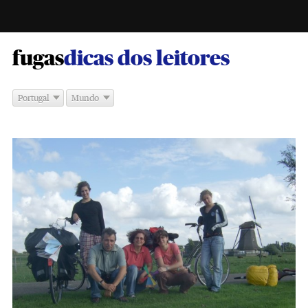
-
fugas
dicas dos leitores
Portugal
Mundo