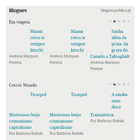
Blogues
blogues.publico.pt
Em viagem
Miami
Miami
Saïdia
retro (e
retro (e
além da
sempre
sempre
praia: da
kitsch)
kitsch)
gruta do
Camelo a Tafoughalt
Andreia Marques
Andreia Marques
Pereira
Pereira
Andreia Marques
Pereira
Correr Mundo
Tiraspol:
Tiraspol:
A minha
mais
doce
Misterioso beijo
Misterioso beijo
Transnístria
comunismo-
comunismo-
Rui Barbosa Batista
capitalismo
capitalismo
Rui Barbosa Batista
Rui Barbosa Batista