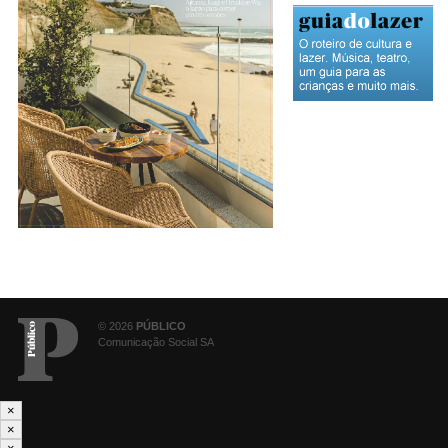
© 2026
PÚBLICO
Comunicação Social SA
×
×