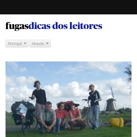
-
fugas
dicas dos leitores
Portugal
Mundo