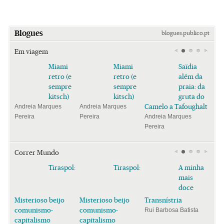
Blogues
blogues.publico.pt
Em viagem
Miami
Miami
Saïdia
retro (e
retro (e
além da
sempre
sempre
praia: da
kitsch)
kitsch)
gruta do
Camelo a Tafoughalt
Andreia Marques
Andreia Marques
Pereira
Pereira
Andreia Marques
Pereira
Correr Mundo
Tiraspol:
Tiraspol:
A minha
mais
doce
Misterioso beijo
Misterioso beijo
Transnístria
comunismo-
comunismo-
Rui Barbosa Batista
capitalismo
capitalismo