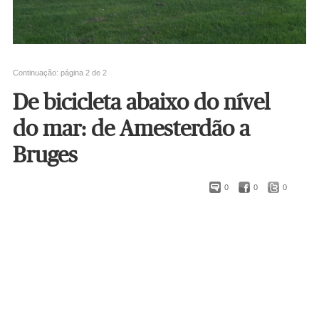
Continuação: página 2 de 2
De bicicleta abaixo do nível
do mar: de Amesterdão a
Bruges
0
0
0