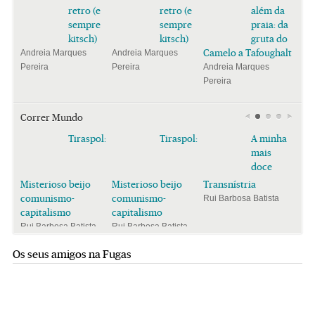
retro (e
retro (e
além da
sempre
sempre
praia: da
kitsch)
kitsch)
gruta do
Camelo a Tafoughalt
Andreia Marques
Andreia Marques
Pereira
Pereira
Andreia Marques
Pereira
Correr Mundo
Tiraspol:
Tiraspol:
A minha
mais
doce
Misterioso beijo
Misterioso beijo
Transnístria
comunismo-
comunismo-
Rui Barbosa Batista
capitalismo
capitalismo
Rui Barbosa Batista
Rui Barbosa Batista
Os seus amigos na Fugas