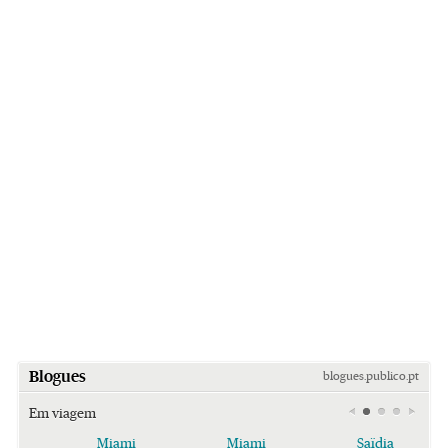
Blogues
blogues.publico.pt
Em viagem
Miami
Miami
Saïdia