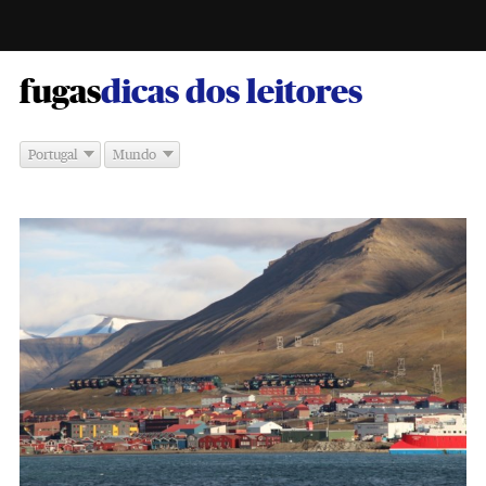
-
fugas
dicas dos leitores
Portugal
Mundo