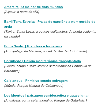
Amoreira | O melhor de dois mundos
{Aljezur, a norte da vila}
Barril/Terra Estreita | Praias de excelência num cordão de
areia
{Tavira, Santa Luzia, a poucos quilómetros da ponta ocidental
da cidade}
Porto Santo | Grandeza e formosura
{Arquipélago da Madeira, no sul da Ilha de Porto Santo}
Corrubedo | Delícia mediterrânica transplantada
{Galiza, ocupa a faixa litoral e setentrional da Península de
Barbanza}
Calblanque | Primitivo estado selvagem
{Múrcia, Parque Natural de Calblanque}
Los Muertos | paisagem semidesértica e quase lunar
{Andaluzia, ponta setentrional do Parque de Gata-Nijar}