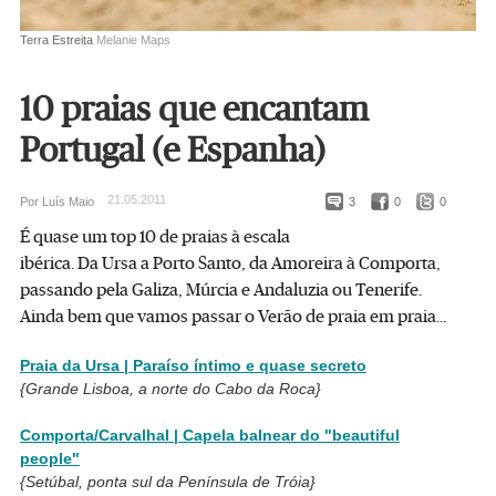
Terra Estreita
Melanie Maps
10 praias que encantam
Portugal (e Espanha)
21.05.2011
Por Luís Maio
3
0
0
É quase um top 10 de praias à escala
ibérica. Da Ursa a Porto Santo, da Amoreira à Comporta,
passando pela Galiza, Múrcia e Andaluzia ou Tenerife.
Ainda bem que vamos passar o Verão de praia em praia...
Praia da Ursa | Paraíso íntimo e quase secreto
{Grande Lisboa, a norte do Cabo da Roca}
Comporta/Carvalhal | Capela balnear do "beautiful
people"
{Setúbal, ponta sul da Península de Tróia}