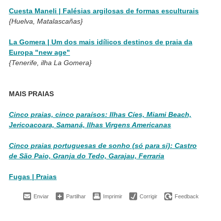
Cuesta Maneli | Falésias argilosas de formas esculturais
{Huelva, Matalascañas}
La Gomera | Um dos mais idílicos destinos de praia da
Europa "new age"
{Tenerife, ilha La Gomera}
MAIS PRAIAS
Cinco praias, cinco paraísos: Ilhas Cíes, Miami Beach,
Jericoacoara, Samaná, Ilhas Virgens Americanas
Cinco praias portuguesas de sonho (só para si): Castro
de São Paio, Granja do Tedo, Garajau, Ferraria
Fugas | Praias
Enviar
Partilhar
Imprimir
Corrigir
Feedback