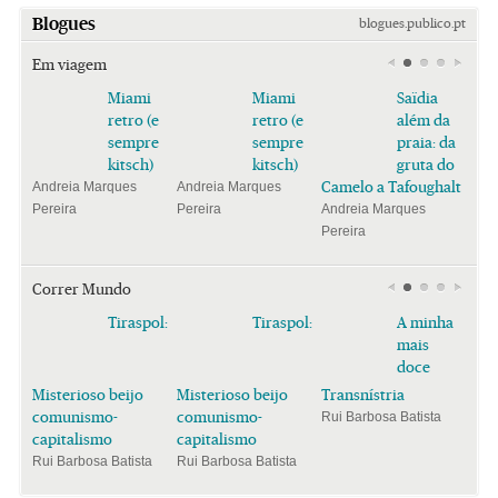
Blogues
blogues.publico.pt
Em viagem
Miami
Miami
Saïdia
retro (e
retro (e
além da
sempre
sempre
praia: da
kitsch)
kitsch)
gruta do
Camelo a Tafoughalt
Andreia Marques
Andreia Marques
Pereira
Pereira
Andreia Marques
Pereira
Correr Mundo
Tiraspol:
Tiraspol:
A minha
mais
doce
Misterioso beijo
Misterioso beijo
Transnístria
comunismo-
comunismo-
Rui Barbosa Batista
capitalismo
capitalismo
Rui Barbosa Batista
Rui Barbosa Batista