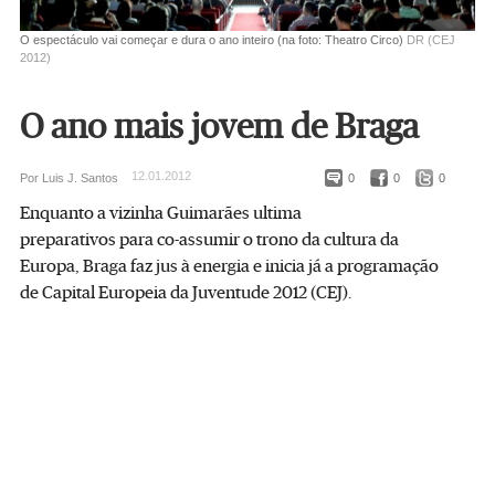
O espectáculo vai começar e dura o ano inteiro (na foto: Theatro Circo)
DR (CEJ
2012)
O ano mais jovem de Braga
12.01.2012
Por Luis J. Santos
0
0
0
Enquanto a vizinha Guimarães ultima
preparativos para co-assumir o trono da cultura da
Europa, Braga faz jus à energia e inicia já a programação
de Capital Europeia da Juventude 2012 (CEJ).