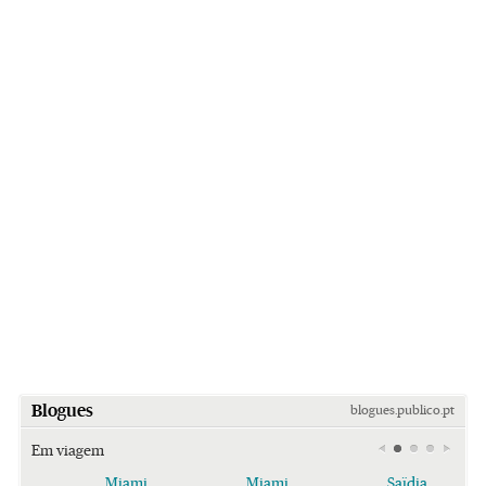
Blogues
blogues.publico.pt
Em viagem
Miami
Miami
Saïdia