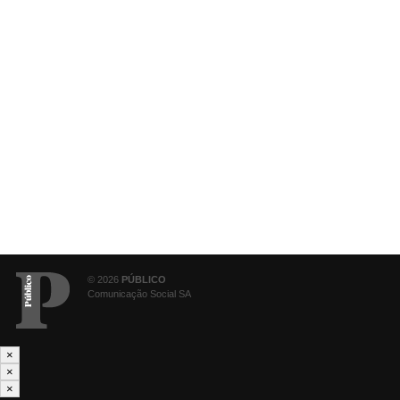
© 2026
PÚBLICO
Comunicação Social SA
×
×
×