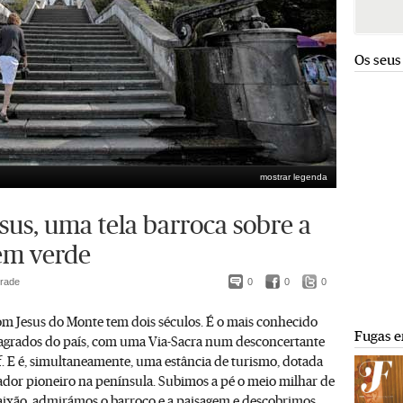
Os seus
mostrar legenda
sus, uma tela barroca sobre a
em verde
drade
0
0
0
om Jesus do Monte tem dois séculos. É o mais conhecido
Fugas e
agrados do país, com uma Via-Sacra num desconcertante
. E é, simultaneamente, uma estância de turismo, dotada
dor pioneiro na península. Subimos a pé o meio milhar de
aixão, admirámos o barroco e a paisagem e descobrimos