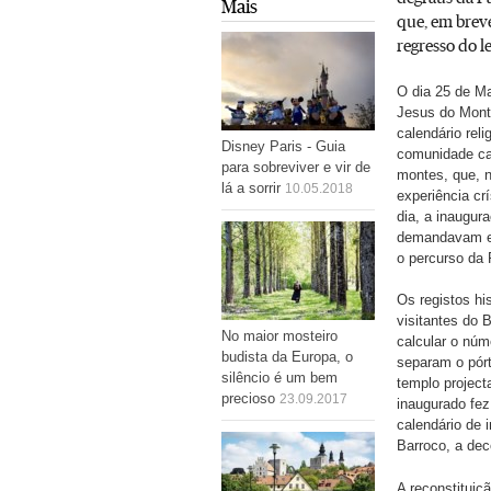
Mais
que, em breve
regresso do 
O dia 25 de M
Jesus do Mont
calendário rel
Disney Paris - Guia
comunidade cat
para sobreviver e vir de
montes, que, n
lá a sorrir
10.05.2018
experiência cr
dia, a inaugur
demandavam ess
o percurso da 
Os registos hi
visitantes do 
No maior mosteiro
calcular o núm
budista da Europa, o
separam o pórt
silêncio é um bem
templo project
precioso
23.09.2017
inaugurado fez
calendário de 
Barroco, a dec
A reconstituiç