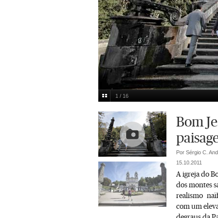
1 / 16
São só 583 degraus.
Nelson Garrido
Multimedia
Bom Je
paisag
Por Sérgio C. An
15.10.2011
A igreja do B
dos montes s
realismo naïf
com um eleva
degraus da P