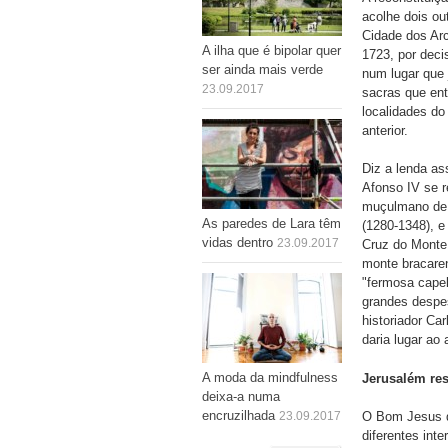
acolhe dois out
Cidade dos Arc
A ilha que é bipolar quer
1723, por deci
ser ainda mais verde
num lugar que 
23.09.2017
sacras que en
localidades do
anterior.
Diz a lenda as
Afonso IV se r
muçulmano de 
As paredes de Lara têm
(1280-1348), e
vidas dentro
23.09.2017
Cruz do Monte.
monte bracaren
"fermosa capel
grandes despe
historiador Car
daria lugar ao
A moda da mindfulness
Jerusalém re
deixa-a numa
encruzilhada
23.09.2017
O Bom Jesus q
diferentes int