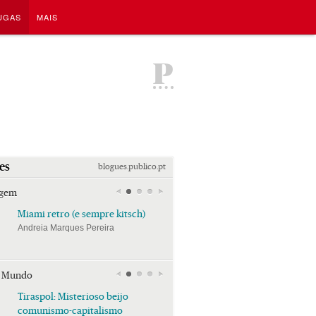
UGAS
MAIS
P
es
blogues.publico.pt
agem
Miami retro (e sempre kitsch)
Miami retro (e sempre k
Andreia Marques Pereira
Andreia Marques Pereira
r Mundo
Tiraspol: Misterioso beijo
Tiraspol: Misterioso bei
comunismo-capitalismo
comunismo-capitalism