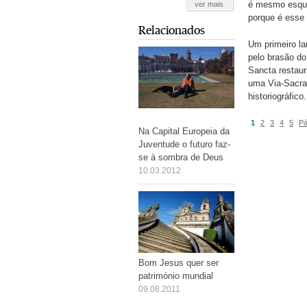
é mesmo esque
ver mais
porque é esse 
Relacionados
Um primeiro la
pelo brasão do
Sancta restaur
uma Via-Sacra 
historiográfico.
1
2
3
4
5
Pá
Na Capital Europeia da
Juventude o futuro faz-
se à sombra de Deus
10.03.2012
Bom Jesus quer ser
património mundial
09.08.2011