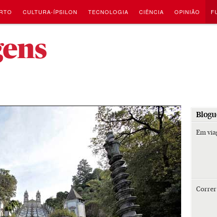
RTO
CULTURA-ÍPSILON
TECNOLOGIA
CIÊNCIA
OPINIÃO
F
-
gens
Blogu
Em vi
Corre