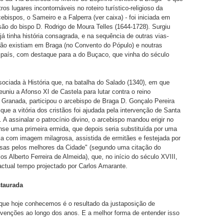
ros lugares incontornáveis no roteiro turístico-religioso da
ebispos, o Sameiro e a Falperra (ver caixa) - foi iniciada em
são do bispo D. Rodrigo de Moura Telles (1644-1728). Surgiu
já tinha história consagrada, e na sequência de outras vias-
tão existiam em Braga (no Convento do Pópulo) e noutras
 país, com destaque para a do Buçaco, que vinha do século
sociada à História que, na batalha do Salado (1340), em que
euniu a Afonso XI de Castela para lutar contra o reino
Granada, participou o arcebispo de Braga D. Gonçalo Pereira
 que a vitória dos cristãos foi ajudada pela intervenção de Santa
 A assinalar o patrocínio divino, o arcebispo mandou erigir no
se uma primeira ermida, que depois seria substituída por uma
a com imagem milagrosa, assistida de ermitães e festejada por
sas pelos melhores da Cidade" (segundo uma citação do
los Alberto Ferreira de Almeida), que, no início do século XVIII,
 actual tempo projectado por Carlos Amarante.
staurada
ue hoje conhecemos é o resultado da justaposição de
ervenções ao longo dos anos. E a melhor forma de entender isso