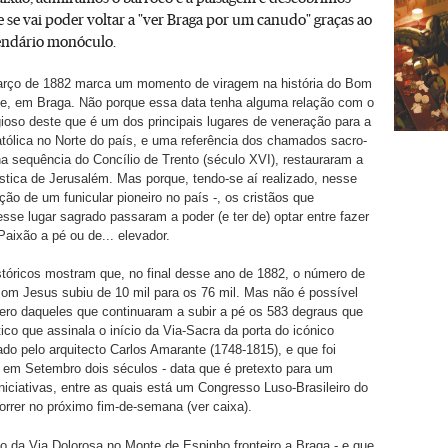
 se vai poder voltar a "ver Braga por um canudo" graças ao
lendário monóculo.
arço de 1882 marca um momento de viragem na história do Bom
e, em Braga. Não porque essa data tenha alguma relação com o
igioso deste que é um dos principais lugares de veneração para a
ólica no Norte do país, e uma referência dos chamados sacro-
a sequência do Concílio de Trento (século XVI), restauraram a
ística de Jerusalém. Mas porque, tendo-se aí realizado, nesse
ação de um funicular pioneiro no país
-, os cristãos que
e lugar sagrado passaram a poder (e ter de) optar entre fazer
Paixão a pé ou de... elevador.
stóricos mostram que, no final desse ano de 1882, o número de
Bom Jesus subiu de 10 mil para os 76 mil. Mas não é possível
ero daqueles que continuaram a subir a pé os 583 degraus que
ico que assinala o início da Via-Sacra da porta do icónico
ado pelo arquitecto Carlos Amarante (1748-1815), e que foi
 em Setembro dois séculos - data que é pretexto para um
iniciativas, entre as quais está um Congresso Luso-Brasileiro do
orrer no próximo fim-de-semana (ver caixa).
ão da Via Dolorosa no Monte de Espinho fronteiro a Braga - e que