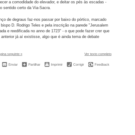
cer a comodidade do elevador, e deitar os pés às escadas -
o sentido certo da Via-Sacra.
nço de degraus faz-nos passar por baixo do pórtico, marcado
 bispo D. Rodrigo Teles e pela inscrição na parede "Jerusalem
ada e reedificada no anno de 1723" - o que pode fazer crer que
anterior já aí existisse, algo que é ainda tema de debate
gina seguinte »
Ver texto completo
Enviar
Partilhar
Imprimir
Corrigir
Feedback