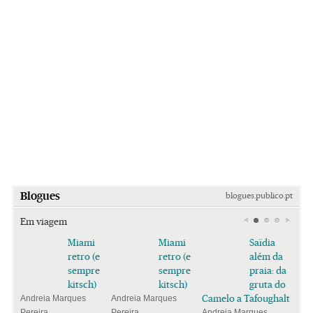
Blogues
blogues.publico.pt
Em viagem
Miami
Miami
Saïdia
retro (e
retro (e
além da
sempre
sempre
praia: da
kitsch)
kitsch)
gruta do
Camelo a Tafoughalt
Andreia Marques
Andreia Marques
Pereira
Pereira
Andreia Marques