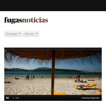
-
fugas
notícias
Portugal
Mundo
1 / 60
mostrar legenda
PRAIAS URBANAS. Praia de Tróia-Mar - Grândola - Setúbal, Alentejo
Nuno
Ferreira Santos