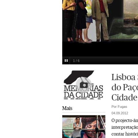
1 / 6
Simulação de conteúdos
Multimedia
Lisboa 
do Paç
Cidade
Por Fugas
Mais
04.09.2012
O projecto-â
interpretação
contar histór