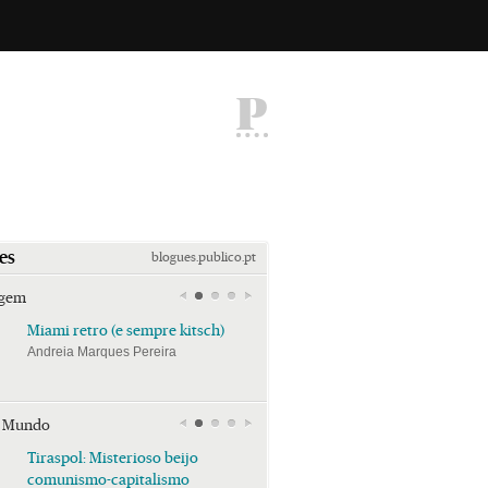
P
es
blogues.publico.pt
agem
Miami retro (e sempre kitsch)
Miami retro (e sempre k
Andreia Marques Pereira
Andreia Marques Pereira
r Mundo
Tiraspol: Misterioso beijo
Tiraspol: Misterioso bei
comunismo-capitalismo
comunismo-capitalism