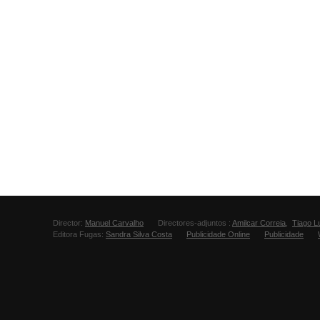
Director:
Manuel Carvalho
Directores-adjuntos :
Amilcar Correia
,
Tiago L
Editora Fugas:
Sandra Silva Costa
Publicidade Online
Publicidade