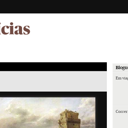
-
ícias
Blogu
Em vi
Corre