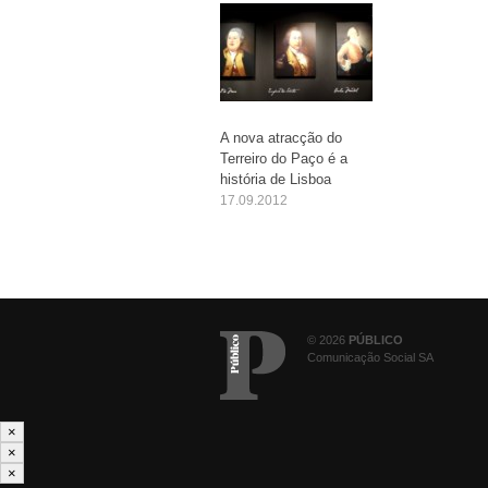
A nova atracção do
Terreiro do Paço é a
história de Lisboa
17.09.2012
© 2026
PÚBLICO
Comunicação Social SA
×
×
×