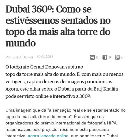
Dubai 360º: Como se
estivéssemos sentados no
topo da mais alta torre do
mundo
30.01.2013
Por Luís J. Santos
0
0
0
O fotógrafo Gerald Donovan subiu ao
topo da torre mais alta do mundo. E, com mais ou menos
vertigens, captou dezenas de imagens panorâmicas.
Agora, este olhar sobre o Dubai a partir da Burj Khalifa
pode ser visto online e interactivo a 360º.
Uma imagem que dá "a sensação real de se estar sentado no
topo da mais alta torre do mundo". É assim que os
organizadores do prémio internacional de fotografia HIPA,
responsáveis pelo projecto, resumem este panorama
interactivo,
agora lançado online
, que permite ver o Dubai