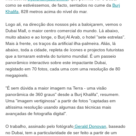
como se estivéssemos, de facto, sentados no cume da
Burj
Khalifa
, 828 metros acima do nível do mar.
Logo ali, na direcção dos nossos pés a baloiçarem, vemos o
Dubai Mall, o maior centro comercial do mundo. Lá abaixo,
muito abaixo e ao longe, o Burj Al Arab, o hotel "sete estrelas".
Mais à frente, os traços da artificial ilha-palmeira. Aliás, lá
abaixo, toda a cidade, repleta de ícones e projectos futuristas
que a tornaram estrela do turismo mundial. É um passeio
panorâmico interactivo sobre este impactante Dubai,
registado em 70 fotos, cada uma com uma resolução de 80
megapixels.
"É sem dúvida a maior imagem na Terra - uma visão
panorâmica de 360 ​​graus" desde a Burj Khalifa", resumem.
Uma "imagem vertiginosa" a partir de fotos "captadas em
altíssima resolução usando algumas das técnicas mais
avançadas de fotografia digital".
O trabalho, assinado pelo fotógrafo
Gerald Donovan
, baseado
no Dubai, tem a particularidade de ser feito a partir de um