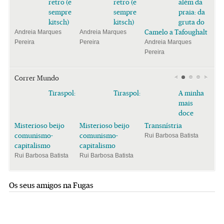
retro (e
retro (e
além da
sempre
sempre
praia: da
kitsch)
kitsch)
gruta do
Camelo a Tafoughalt
Andreia Marques
Andreia Marques
Pereira
Pereira
Andreia Marques
Pereira
Correr Mundo
Tiraspol:
Tiraspol:
A minha
mais
doce
Misterioso beijo
Misterioso beijo
Transnístria
comunismo-
comunismo-
Rui Barbosa Batista
capitalismo
capitalismo
Rui Barbosa Batista
Rui Barbosa Batista
Os seus amigos na Fugas