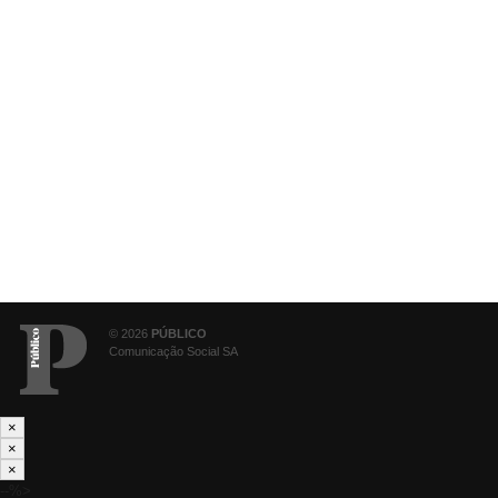
© 2026
PÚBLICO
Comunicação Social SA
×
×
×
--%>