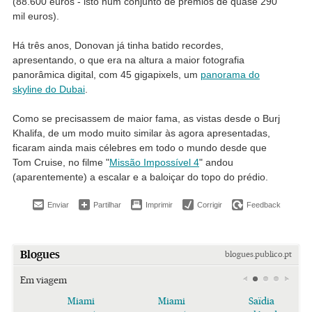
(88.600 euros - isto num conjunto de prémios de quase 290
mil euros).
Há três anos, Donovan já tinha batido recordes,
apresentando, o que era na altura a maior fotografia
panorâmica digital, com 45 gigapixels, um
panorama do
skyline do Dubai
.
Como se precisassem de maior fama, as vistas desde o Burj
Khalifa, de um modo muito similar às agora apresentadas,
ficaram ainda mais célebres em todo o mundo desde que
Tom Cruise, no filme "
Missão Impossível 4
" andou
(aparentemente) a escalar e a baloiçar do topo do prédio.
Enviar
Partilhar
Imprimir
Corrigir
Feedback
Blogues
blogues.publico.pt
Em viagem
Miami
Miami
Saïdia