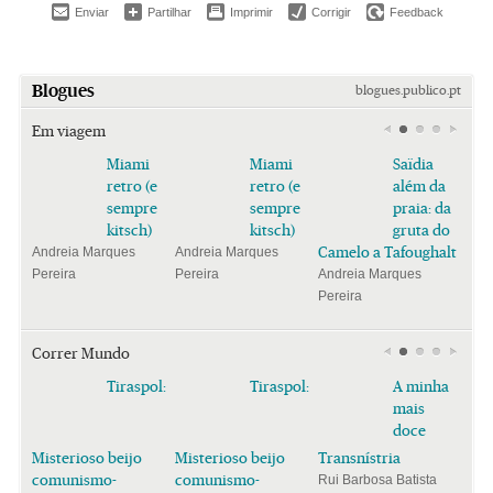
Enviar
Partilhar
Imprimir
Corrigir
Feedback
Blogues
blogues.publico.pt
Em viagem
Miami
Miami
Saïdia
retro (e
retro (e
além da
sempre
sempre
praia: da
kitsch)
kitsch)
gruta do
Camelo a Tafoughalt
Andreia Marques
Andreia Marques
Pereira
Pereira
Andreia Marques
Pereira
Correr Mundo
Tiraspol:
Tiraspol:
A minha
mais
doce
Misterioso beijo
Misterioso beijo
Transnístria
comunismo-
comunismo-
Rui Barbosa Batista