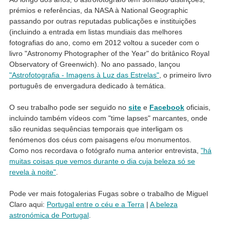
prémios e referências, da NASA à National Geographic
passando por outras reputadas publicações e instituições
(incluindo a entrada em listas mundiais das melhores
fotografias do ano, como em 2012 voltou a suceder com o
livro "Astronomy Photographer of the Year" do britânico Royal
Observatory of Greenwich). No ano passado, lançou
"Astrofotografia - Imagens à Luz das Estrelas"
, o primeiro livro
português de envergadura dedicado à temática.
O seu trabalho pode ser seguido no
site
e
Facebook
oficiais,
incluindo também vídeos com "time lapses" marcantes, onde
são reunidas sequências temporais que interligam os
fenómenos dos céus com paisagens e/ou monumentos.
Como nos recordava o fotógrafo numa anterior entrevista,
"há
muitas coisas que vemos durante o dia cuja beleza só se
revela à noite"
.
Pode ver mais fotogalerias Fugas sobre o trabalho de Miguel
Claro aqui:
Portugal entre o céu e a Terra
|
A beleza
astronómica de Portugal
.