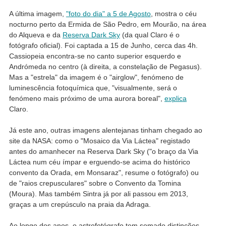
A última imagem,
"foto do dia" a 5 de Agosto
, mostra o céu
nocturno perto da Ermida de São Pedro, em Mourão, na área
do Alqueva e da
Reserva Dark Sky
(da qual Claro é o
fotógrafo oficial). Foi captada a 15 de Junho, cerca das 4h.
Cassiopeia encontra-se no canto superior esquerdo e
Andrómeda no centro (à direita, a constelação de Pegasus).
Mas a "estrela" da imagem é o "airglow", fenómeno de
luminescência fotoquímica que, "visualmente, será o
fenómeno mais próximo de uma aurora boreal",
explica
Claro.
Já este ano, outras imagens alentejanas tinham chegado ao
site da NASA: como o "Mosaico da Via Láctea" registado
antes do amanhecer na Reserva Dark Sky ("o braço da Via
Láctea num céu ímpar e erguendo-se acima do histórico
convento da Orada, em Monsaraz", resume o fotógrafo) ou
de "raios crepusculares" sobre o Convento da Tomina
(Moura). Mas também Sintra já por ali passou em 2013,
graças a um crepúsculo na praia da Adraga.
Ao longo dos anos, o astrofotógrafo tem somado distinções,