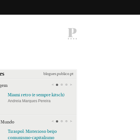
P
es
blogues.publico.pt
agem
Miami retro (e sempre kitsch)
Miami retro (e sempre k
Andreia Marques Pereira
Andreia Marques Pereira
r Mundo
Tiraspol: Misterioso beijo
Tiraspol: Misterioso bei
comunismo-capitalismo
comunismo-capitalism