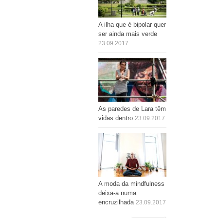
A ilha que é bipolar quer
ser ainda mais verde
23.09.2017
As paredes de Lara têm
vidas dentro
23.09.2017
A moda da mindfulness
deixa-a numa
encruzilhada
23.09.2017