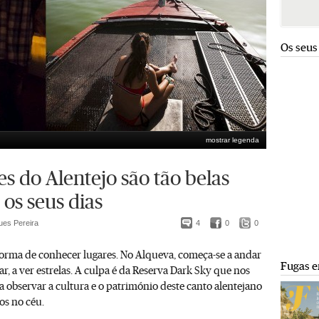
Os seus
mostrar legenda
es do Alentejo são tão belas
os seus dias
ues Pereira
4
0
0
orma de conhecer lugares. No Alqueva, começa-se a andar
Fugas e
ar, a ver estrelas. A culpa é da Reserva Dark Sky que nos
a observar a cultura e o património deste canto alentejano
os no céu.