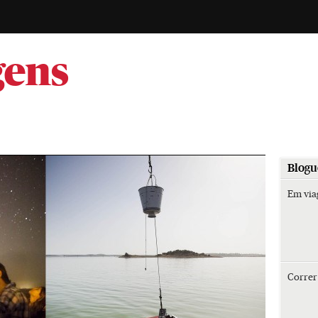
-
gens
Blogu
Em vi
Corre