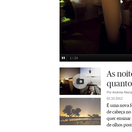
1 / 24
Nelson Garrido
Multimedia
As noit
quanto 
Por Andreia Marq
02.10.2012
É uma nova f
de cabeça no 
quer ensinar 
de olhos post