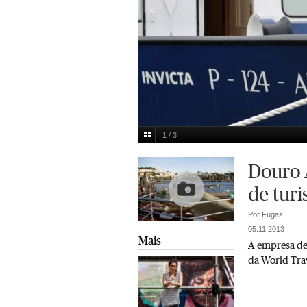
1 / 3
Mário Ferreira numa das embarcações da Dour
Multimedia
Douro A
de tur
Por Fugas
05.11.2013
Mais
A empresa de
da World Tra