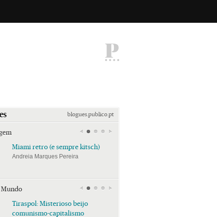
P
es
blogues.publico.pt
agem
Miami retro (e sempre kitsch)
Miami retro (e sempre k
Andreia Marques Pereira
Andreia Marques Pereira
r Mundo
Tiraspol: Misterioso beijo
Tiraspol: Misterioso bei
comunismo-capitalismo
comunismo-capitalism