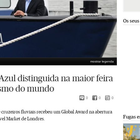
Os seus
mostrar legenda
o Azul
Jorge Miguel Gonçalves/nFactos
zul distinguida na maior feira
ismo do mundo
0
0
0
 cruzeiros fluviais recebeu um Global Award na abertura
Fugas e
vel Market de Londres.