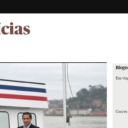
-
ícias
Blogu
Em vi
Corre