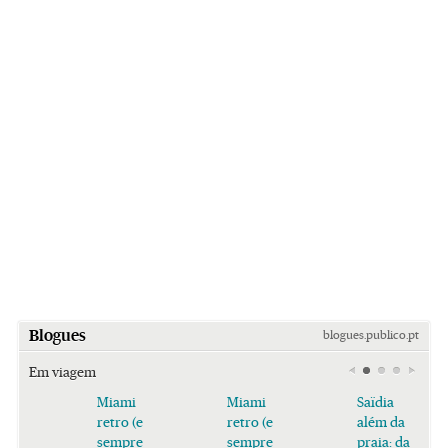
Blogues
blogues.publico.pt
Em viagem
Miami
Miami
Saïdia
retro (e
retro (e
além da
sempre
sempre
praia: da