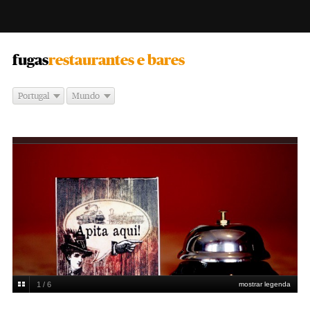
-
fugas
restaurantes e bares
Portugal
Mundo
1 / 6
mostrar legenda
Enric Vives-Rubio