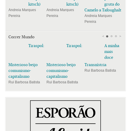
kitsch)
kitsch)
gruta do
Camelo a Tafoughalt
Andreia Marques
Andreia Marques
Pereira
Pereira
Andreia Marques
Pereira
Correr Mundo
Tiraspol:
Tiraspol:
A minha
mais
doce
Misterioso beijo
Misterioso beijo
Transnístria
comunismo-
comunismo-
Rui Barbosa Batista
capitalismo
capitalismo
Rui Barbosa Batista
Rui Barbosa Batista