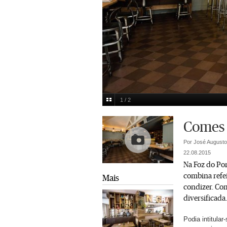
1 / 2
Diogo Baptista
Multimedia
Comes 
Por José Augusto
22.08.2015
Na Foz do Por
combina refei
Mais
condizer. Co
diversificada.
Podia intitula