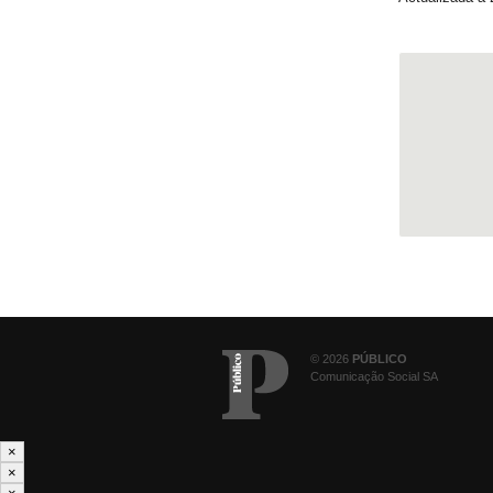
© 2026
PÚBLICO
Comunicação Social SA
×
×