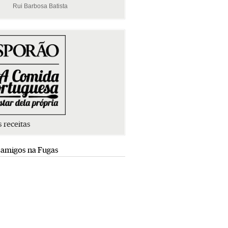
Rui Barbosa Batista
Rui Barbosa Batista
s receitas
 amigos na Fugas