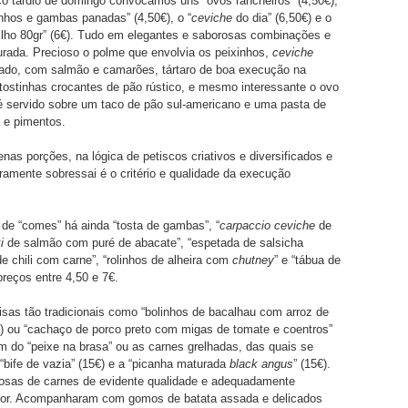
o tardio de domingo convocámos uns “ovos rancheiros” (4,50€),
xinhos e gambas panadas” (4,50€), o “
ceviche
do dia” (6,50€) e o
vilho 80gr” (6€). Tudo em elegantes e saborosas combinações e
rada. Precioso o polme que envolvia os peixinhos,
ceviche
nado, com salmão e camarões, tártaro de boa execução na
ostinhas crocantes de pão rústico, e mesmo interessante o ovo
é servido sobre um taco de pão sul-americano e uma pasta de
 e pimentos.
as porções, na lógica de petiscos criativos e diversificados e
ramente sobressai é o critério e qualidade da execução
de “comes” há ainda “tosta de gambas”, “
carpaccio ceviche
de
ki
de salmão com puré de abacate”, “espetada de salsicha
de chili com carne”, “rolinhos de alheira com
chutney
” e “tábua de
preços entre 4,50 e 7€.
as tão tradicionais como “bolinhos de bacalhau com arroz de
€) ou “cachaço de porco preto com migas de tomate e coentros”
ém do “peixe na brasa” ou as carnes grelhadas, das quais se
bife de vazia” (15€) e a “picanha maturada
black angus
” (15€).
osas de carnes de evidente qualidade e adequadamente
alor. Acompanharam com gomos de batata assada e delicados