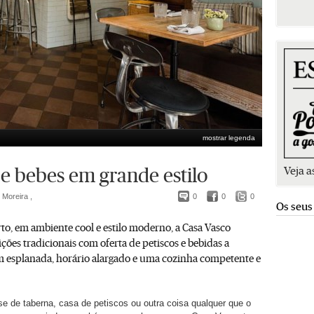
mostrar legenda
Veja a
e bebes em grande estilo
 Moreira ,
0
0
0
Os seus
to, em ambiente cool e estilo moderno, a Casa Vasco
ções tradicionais com oferta de petiscos e bebidas a
m esplanada, horário alargado e uma cozinha competente e
r-se de taberna, casa de petiscos ou outra coisa qualquer que o