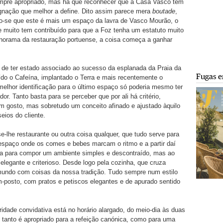
mpre apropriado, mas há que reconhecer que a Casa Vasco tem
nação que melhor a define. Dito assim parece mera
boutade
,
o-se que este é mais um espaço da lavra de Vasco Mourão, o
 muito tem contribuído para que a Foz tenha um estatuto muito
anorama da restauração portuense, a coisa começa a ganhar
 de ter estado associado ao sucesso da esplanada da Praia da
Fugas e
tuído o Cafeína, implantado o Terra e mais recentemente o
melhor identificação para o último espaço só poderia mesmo ter
or. Tanto basta para se perceber que por ali há critério,
m gosto, mas sobretudo um conceito afinado e ajustado àquilo
eios do cliente.
-lhe restaurante ou outra coisa qualquer, que tudo serve para
 espaço onde os comes e bebes marcam o ritmo e a partir daí
xa para compor um ambiente simples e descontraído, mas ao
egante e criterioso. Desde logo pela cozinha, que cruza
mundo com coisas da nossa tradição. Tudo sempre num estilo
posto, com pratos e petiscos elegantes e de apurado sentido
aridade convidativa está no horário alargado, do meio-dia às duas
tanto é apropriado para a refeição canónica, como para uma