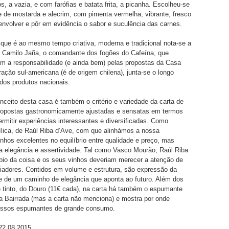
s, a vazia, e com farófias e batata frita, a picanha. Escolheu-se
 de mostarda e alecrim, com pimenta vermelha, vibrante, fresco
envolver e pôr em evidência o sabor e suculência das carnes.
ue é ao mesmo tempo criativa, moderna e tradicional nota-se a
 Camilo Jaña, o comandante dos fogões do Cafeína, que
 a responsabilidade (e ainda bem) pelas propostas da Casa
ração sul-americana (é de origem chilena), junta-se o longo
dos produtos nacionais.
nceito desta casa é também o critério e variedade da carta de
ropostas gastronomicamente ajustadas e sensatas em termos
ermitir experiências interessantes e diversificadas. Como
lica, de Raúl Riba d’Ave, com que alinhámos a nossa
inhos excelentes no equilíbrio entre qualidade e preço, mas
 elegância e assertividade. Tal como Vasco Mourão, Raúl Riba
bio da coisa e os seus vinhos deveriam merecer a atenção de
iadores. Contidos em volume e estrutura, são expressão da
 e de um caminho de elegância que aponta ao futuro. Além dos
e tinto, do Douro (11€ cada), na carta há também o espumante
da Bairrada (mas a carta não menciona) e mostra por onde
ossos espumantes de grande consumo.
22.08.2015