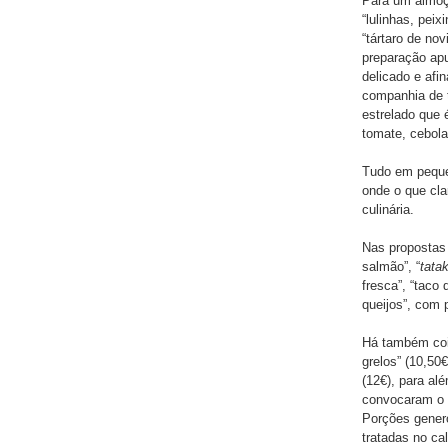
Para um almoç
“lulinhas, pei
“tártaro de no
preparação apu
delicado e afi
companhia de t
estrelado que 
tomate, cebola
Tudo em pequen
onde o que cla
culinária.
Nas propostas 
salmão”, “
tata
fresca”, “taco 
queijos”, com 
Há também cois
grelos” (10,50
(12€), para al
convocaram o “
Porções gener
tratadas no c