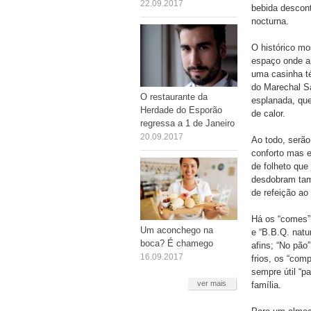
22.09.2017
bebida descont
nocturna.
O histórico m
espaço onde a
uma casinha té
do Marechal Sa
O restaurante da
esplanada, qu
Herdade do Esporão
de calor.
regressa a 1 de Janeiro
20.09.2017
Ao todo, serão
conforto mas e
de folheto que
desdobram tam
de refeição ao
Há os “comes” 
Um aconchego na
e “B.B.Q. natur
boca? É chamego
afins; “No pão
16.09.2017
frios, os “com
sempre útil “p
ver mais
família.