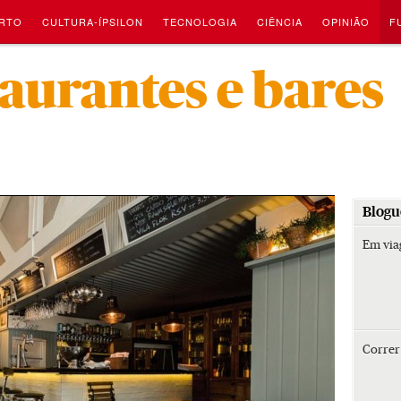
RTO
CULTURA-ÍPSILON
TECNOLOGIA
CIÊNCIA
OPINIÃO
F
-
taurantes e bares
Blogu
Em vi
Corre