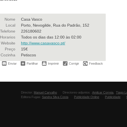
Nome
Casa Vasco
Local
Porto, Nevogilde, Rua do Padrão, 152
Telefone
226180602
Horarios
Todos os dias das 12:00 às 02:00
Website
http://www.casavasco.pt/
Preço
15€
Cozinha
Petiscos
Enviar
Partilhar
Imprimir
Corrigir
Feedback
Director:
Manuel Carvalho
Directores-adjuntos :
Amilcar Correia
,
Tiago L
Editora Fugas:
Sandra Silva Costa
Publicidade Online
Publicidade