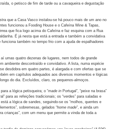
raída, o petisco de fim de tarde ou a cavaqueira e degustação
ostra que a Casa Vasco instalou-se há pouco mais de um ano no
ntes funcionou a Fooding House e o Cafeína Wine & Tapas,
rrea que fica logo acima do Cafeína e faz esquina com a Rua
ldanha. É já nesta que está a entrada e também a convidativa
e funciona também no tempo frio com a ajuda de espalhadores
 aí umas quatro dezenas de lugares, nem todos de grande
m ambiente descontraído e convidativo. A lista, numa espécie
 se desdobra em quatro partes, é alargada e com ofertas que se
bém em capítulos adequados aos diversos momentos e lógicas
 longo do dia. Excluídos, claro, os pequenos-almoços.
para a lógica petisqueira; o “
made in
Portugal”, “peixe na brasa”
al” para as refeições tradicionais; os “verdes” para saladas e
” está a lógica de sandes, seguindo-se os “molhos, quentes e
plementos”, sobremesas, gelados “
home made
”, e ainda um
ara crianças”, com um menu que permite a vinda de toda a