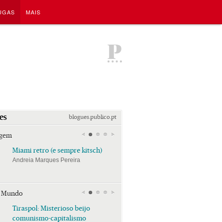
UGAS
MAIS
P
es
blogues.publico.pt
agem
Miami retro (e sempre kitsch)
Miami retro (e sempre k
Andreia Marques Pereira
Andreia Marques Pereira
r Mundo
Tiraspol: Misterioso beijo
Tiraspol: Misterioso bei
comunismo-capitalismo
comunismo-capitalism