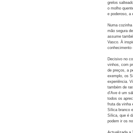
grelos salteado
o molho quente
e poderoso, a 
Numa cozinha q
mão segura de
assume também
Vasco. À inspi
conhecimento 
Decisivo no co
vinhos, com p
de preços, a p
exemplo, os Sí
experiência. V
também de rara
d’Ave é um sá
todos os aprec
fruta da vinha
Sílica branco 
Sílica, que é 
podem ir os n
Actualizada a 