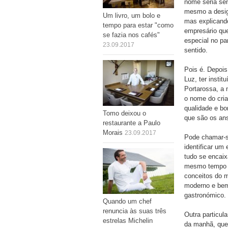
nome seria se
mesmo a desig
Um livro, um bolo e
mas explicand
tempo para estar "como
empresário que
se fazia nos cafés"
especial no p
23.09.2017
sentido.
Pois é. Depois
Luz, ter insti
Portarossa, a 
o nome do criad
qualidade e bo
Tomo deixou o
que são os ans
restaurante a Paulo
Morais
23.09.2017
Pode chamar-se
identificar um
tudo se encai
mesmo tempo el
conceitos do 
moderno e bem-
gastronómico.
Quando um chef
renuncia às suas três
Outra particul
estrelas Michelin
da manhã, que 