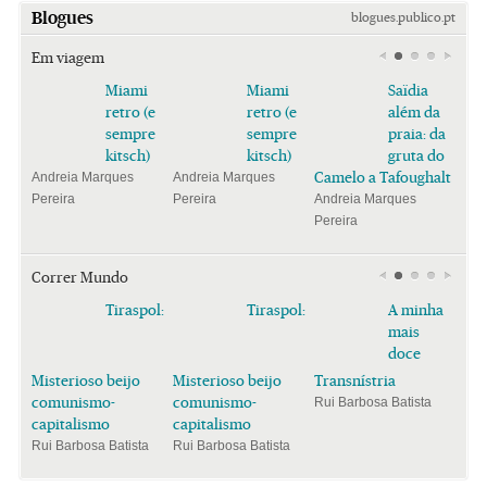
Blogues
blogues.publico.pt
Em viagem
Miami
Miami
Saïdia
retro (e
retro (e
além da
sempre
sempre
praia: da
kitsch)
kitsch)
gruta do
Camelo a Tafoughalt
Andreia Marques
Andreia Marques
Pereira
Pereira
Andreia Marques
Pereira
Correr Mundo
Tiraspol:
Tiraspol:
A minha
mais
doce
Misterioso beijo
Misterioso beijo
Transnístria
comunismo-
comunismo-
Rui Barbosa Batista
capitalismo
capitalismo
Rui Barbosa Batista
Rui Barbosa Batista