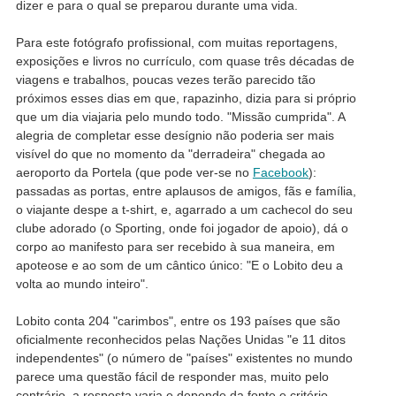
dizer e para o qual se preparou durante uma vida.
Para este fotógrafo profissional, com muitas reportagens,
exposições e livros no currículo, com quase três décadas de
viagens e trabalhos, poucas vezes terão parecido tão
próximos esses dias em que, rapazinho, dizia para si próprio
que um dia viajaria pelo mundo todo. "Missão cumprida". A
alegria de completar esse desígnio não poderia ser mais
visível do que no momento da "derradeira" chegada ao
aeroporto da Portela (que pode ver-se no
Facebook
):
passadas as portas, entre aplausos de amigos, fãs e família,
o viajante despe a t-shirt, e, agarrado a um cachecol do seu
clube adorado (o Sporting, onde foi jogador de apoio), dá o
corpo ao manifesto para ser recebido à sua maneira, em
apoteose e ao som de um cântico único: "E o Lobito deu a
volta ao mundo inteiro".
Lobito conta 204 "carimbos", entre os 193 países que são
oficialmente reconhecidos pelas Nações Unidas "e 11 ditos
independentes" (o número de "países" existentes no mundo
parece uma questão fácil de responder mas, muito pelo
contrário, a resposta varia e depende da fonte e critério