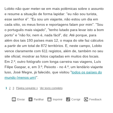
Lobito não quer meter-se em mais polémicas sobre o assunto
e resume a situação de forma lapidar: "eu não sou turista,
esse senhor é". "Eu sou um viajante, não estou um dia em
cada sítio, os meus livros e reportagens falam por mim". "Sou
o português mais viajado", "tenho lutado para levar isto a bom
porto" e "não foi, nem é, nada fácil", diz. Até porque, para
além dos tais 193 países mais 12, o mapa do site faz cálculos
a partir de um total de 872 territórios. E, neste campo, Lobito
vence claramente com 611 registos, além de, também no seu
site oficial, mostrar as fotos captadas em muitos dos locais.
Em 2.º, outro fotógrafo com longa carreira nas viagens, Luís
Filipe Gaspar, e, em 3.º, Peixoto - no 4.º, um lendário viajante
luso, José Megre, já falecido, que visitou "
todos os países do
mundo (menos um)
".
1
2
3
Página seguinte »
Ver texto completo
Enviar
Partilhar
Imprimir
Corrigir
Feedback