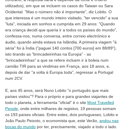
utilizados), em que se incluem os casos do Taiwan ou Sara
Ocidental. "Mas o número não é importante", diz Lobito. O
que interessa é um mundo inteiro visitado, "ter vencido" a sua
"luta", iniciada em sonhos e cumprida em 29 anos: "Quando
era criança decidi que queria ir a todos os países do mundo",
confessa-nos, numa conversa, entre correio electrónico e
áudio, quando ainda estava na Islândia. A primeira viagem "à
séria" foi à Índia ("paguei 140 contos [700 euros] em 88/89"),
isto tirando as "brincadeirinhas na Europa" - as
"brincadeirinhas" a que se refere incluem ir à boleia num
camião TIR para as vindimas em França, aos 18 anos, e,
depois de dar "a volta à Europa toda", regressar a Portugal
num 2CV.
E, aos 45 anos, será Nuno Lobito "o português que mais
países visitou"? Para o próprio e para grandes viajantes de
todo o planeta, a ferramenta "oficial" é o site
Most Travelled
People
, onde entre milhares de registos, 19 pessoas somam
os 193 países oficiais. Entre estes, dois portugueses, Lobito e
João Paulo Peixoto, o economista que, este Verão,
andou nas
bocas do mundo
por ter, precisamente, viajado a todo o lado.