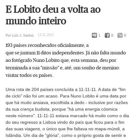
E Lobito deu a volta ao
mundo inteiro
13.11.2011
Por Luís J. Santos
1
0
0
193 países reconhecidos oficialmente, a
que se juntam 11 ditos independentes. Já não falta mundo
ao fotógrafo Nuno Lobito que, esta semana, deu por
terminada a sua "missão" e, até, um sonho de menino:
visitar todos os países.
Uma rota de 204 países concluída a 11-11-11. A data de "fim
de ciclo" não foi um acaso. Para Nuno Lobito é uma data por
que há muito ansiava, escolhida a dedo - inclusive por razões
da sua crença budista, porque "há uma energia cósmica
neste número". 11-11-11 estava marcado há muito como o dia
do seu regresso a Lisboa vindo do país que ficou para o fim
das suas viagens, o único que lhe faltava no mapa-múndi, a
Islândia. Um dia de "glória", como o próprio gosta de sentir e