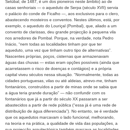
Setúbal, de 1487, é um dos pioneiros neste âmbito) ao de
casas senhoriais — o aqueduto de Serpa (século XVII) servia
o palácio do conde de Ficalho —, aos exclusivos para o clero,
abastecendo mosteiros e conventos. Nestes últimos, está, por
exemplo, o aqueduto do Louriçal (Pombal), que, aliado a um
convento de clarissas, deu grande projecção à pequena vila
nos arredores de Pombal. Porque, na verdade, nota Pedro
Inácio, “nem todas as localidades tinham por que ter
aqueduto, uma vez que tinham outro tipo de alternativas”.
Nascentes próprias, poços, cisternas que armazenavam
águas das chuvas — estas eram opções possíveis (ainda que
acarretassem o risco de doenças e contágios) e a própria
capital viveu séculos nessa situação. “Normalmente, todas as
cidades portuguesas, vilas ou até aldeias, atrevo-me, tinham
fontanários, construídos a partir de minas onde se sabia que
a água teria grande duração” — não confundir com os
fontanários que já a partir do século XX passaram a ser
abastecidos a partir de rede pública (“essa já é uma rede de
distribuição de água diferenciada”). No entanto, se é verdade
que os aquedutos marcavam o lado funcional, melhorando,
na teoria e na prática, a qualidade de vida das populações, a
sua projecção arquitectónica também marcava as localidades