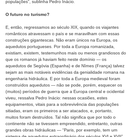
populações”, sublinha Pedro Inácio.
O futuro no turismo?
E, então, regressamos ao século XIX, quando os viajantes
românticos atravessam o país e se maravilham com essas
construções gigantescas. Não eram únicos na Europa, os
aquedutos portugueses. Por toda a Europa romanizada,
existiam, existem, testemunhos mais ou menos grandiosos do
que os romanos já haviam feito neste domínio — os
aquedutos de Segóvia (Espanha) e de Nîmes (França) talvez
sejam as mais notáveis evidências da genialidade romana na
engenharia hidráulica. E por toda a Europa medieval foram
construídos aquedutos — não se pode, porém, esquecer os
(muitos) períodos de guerra que a Europa central e ocidental
viveu, ressalva Pedro Inácio: nessas ocasiões, estes
equipamentos, vitais para a sobrevivência das populações
sitiadas, eram os primeiros a ser atacados, e, portanto,
muitos foram destruídos. Tal não significa que por todo o
continente não se tivessem empreendido, entretanto, outras
grandes obras hidráulicas — “Paris, por exemplo, tem um
sistema de aquedutos extraordinário dos séculos XVI e XVII”.