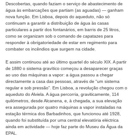
Descobertas, quando faziam o serviço de abastecimento de
água às embarcações que partiam (as aguadas) — ganham
nova função. Em Lisboa, depois do aqueduto, não só
continuam a garantir a distribuição de água às casas
particulares a partir dos fontanários, em barris de 25 litros,
como se organizam sob o comando de capatazes para
responder à obrigatoriedade de estar em regimento para
combater os incêndios que surgem na cidade.
E assim continuou até ao último quartel do século XIX. A partir
de 1880 o sistema gravítico começou a desaparecer graças
ao uso das máquinas a vapor: a água passou a chegar
directamente a casa das pessoas, através de “um sistema
regular e sob pressão”. Em Lisboa, a revolução chegou com o
aqueduto do Alviela. A água percorria, graviticamente, 114
quilómetros, desde Alcanena, e, à chegada, a sua elevação
era assegurada por quatro máquinas a vapor instaladas na
estação térmica dos Barbadinhos, que funcionou até 1928,
quando foi substituída por uma central elevatória eléctrica
ainda em actividade — hoje faz parte do Museu da Água da
EPAL.