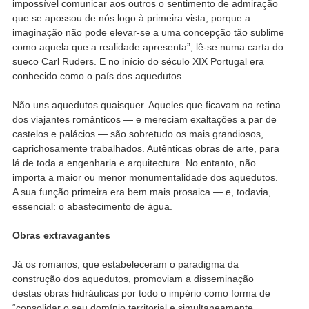
impossível comunicar aos outros o sentimento de admiração
que se apossou de nós logo à primeira vista, porque a
imaginação não pode elevar-se a uma concepção tão sublime
como aquela que a realidade apresenta”, lê-se numa carta do
sueco Carl Ruders. E no início do século XIX Portugal era
conhecido como o país dos aquedutos.
Não uns aquedutos quaisquer. Aqueles que ficavam na retina
dos viajantes românticos — e mereciam exaltações a par de
castelos e palácios — são sobretudo os mais grandiosos,
caprichosamente trabalhados. Autênticas obras de arte, para
lá de toda a engenharia e arquitectura. No entanto, não
importa a maior ou menor monumentalidade dos aquedutos.
A sua função primeira era bem mais prosaica — e, todavia,
essencial: o abastecimento de água.
Obras extravagantes
Já os romanos, que estabeleceram o paradigma da
construção dos aquedutos, promoviam a disseminação
destas obras hidráulicas por todo o império como forma de
“consolidar o seu domínio territorial e simultaneamente