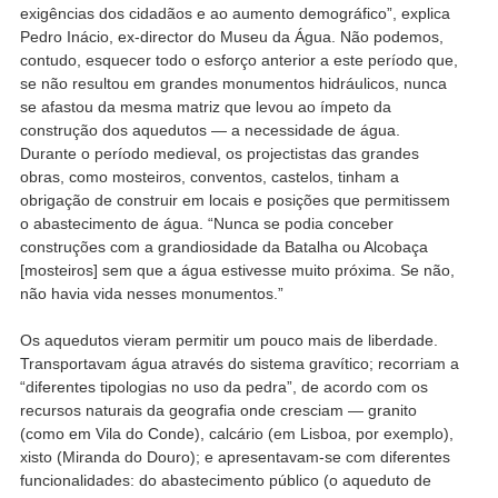
exigências dos cidadãos e ao aumento demográfico”, explica
Pedro Inácio, ex-director do Museu da Água. Não podemos,
contudo, esquecer todo o esforço anterior a este período que,
se não resultou em grandes monumentos hidráulicos, nunca
se afastou da mesma matriz que levou ao ímpeto da
construção dos aquedutos — a necessidade de água.
Durante o período medieval, os projectistas das grandes
obras, como mosteiros, conventos, castelos, tinham a
obrigação de construir em locais e posições que permitissem
o abastecimento de água. “Nunca se podia conceber
construções com a grandiosidade da Batalha ou Alcobaça
[mosteiros] sem que a água estivesse muito próxima. Se não,
não havia vida nesses monumentos.”
Os aquedutos vieram permitir um pouco mais de liberdade.
Transportavam água através do sistema gravítico; recorriam a
“diferentes tipologias no uso da pedra”, de acordo com os
recursos naturais da geografia onde cresciam — granito
(como em Vila do Conde), calcário (em Lisboa, por exemplo),
xisto (Miranda do Douro); e apresentavam-se com diferentes
funcionalidades: do abastecimento público (o aqueduto de