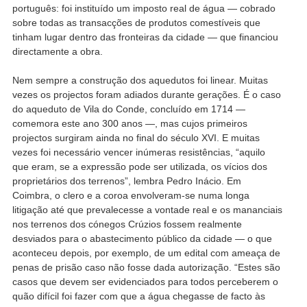
português: foi instituído um imposto real de água — cobrado
sobre todas as transacções de produtos comestíveis que
tinham lugar dentro das fronteiras da cidade — que financiou
directamente a obra.
Nem sempre a construção dos aquedutos foi linear. Muitas
vezes os projectos foram adiados durante gerações. É o caso
do aqueduto de Vila do Conde, concluído em 1714 —
comemora este ano 300 anos —, mas cujos primeiros
projectos surgiram ainda no final do século XVI. E muitas
vezes foi necessário vencer inúmeras resistências, “aquilo
que eram, se a expressão pode ser utilizada, os vícios dos
proprietários dos terrenos”, lembra Pedro Inácio. Em
Coimbra, o clero e a coroa envolveram-se numa longa
litigação até que prevalecesse a vontade real e os mananciais
nos terrenos dos cónegos Crúzios fossem realmente
desviados para o abastecimento público da cidade — o que
aconteceu depois, por exemplo, de um edital com ameaça de
penas de prisão caso não fosse dada autorização. “Estes são
casos que devem ser evidenciados para todos perceberem o
quão difícil foi fazer com que a água chegasse de facto às