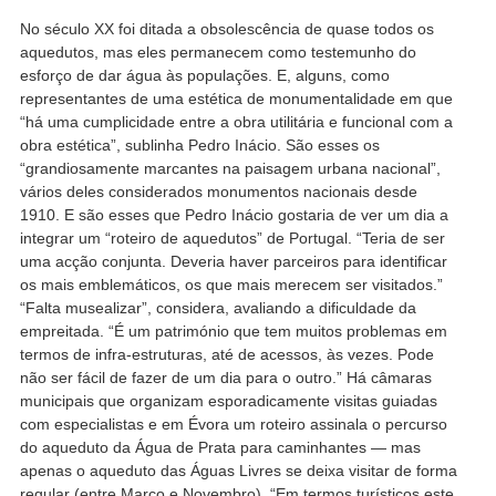
No século XX foi ditada a obsolescência de quase todos os
aquedutos, mas eles permanecem como testemunho do
esforço de dar água às populações. E, alguns, como
representantes de uma estética de monumentalidade em que
“há uma cumplicidade entre a obra utilitária e funcional com a
obra estética”, sublinha Pedro Inácio. São esses os
“grandiosamente marcantes na paisagem urbana nacional”,
vários deles considerados monumentos nacionais desde
1910. E são esses que Pedro Inácio gostaria de ver um dia a
integrar um “roteiro de aquedutos” de Portugal. “Teria de ser
uma acção conjunta. Deveria haver parceiros para identificar
os mais emblemáticos, os que mais merecem ser visitados.”
“Falta musealizar”, considera, avaliando a dificuldade da
empreitada. “É um património que tem muitos problemas em
termos de infra-estruturas, até de acessos, às vezes. Pode
não ser fácil de fazer de um dia para o outro.” Há câmaras
municipais que organizam esporadicamente visitas guiadas
com especialistas e em Évora um roteiro assinala o percurso
do aqueduto da Água de Prata para caminhantes — mas
apenas o aqueduto das Águas Livres se deixa visitar de forma
regular (entre Março e Novembro). “Em termos turísticos este