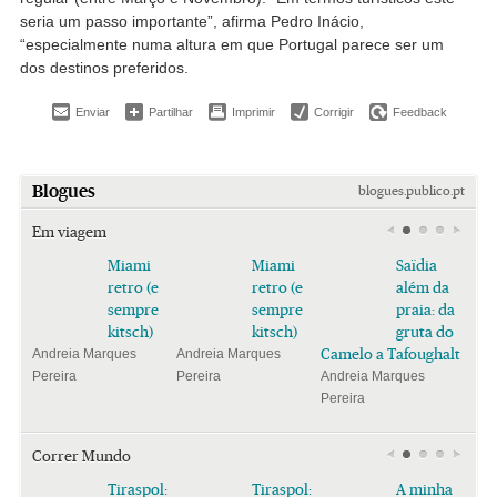
seria um passo importante”, afirma Pedro Inácio,
“especialmente numa altura em que Portugal parece ser um
dos destinos preferidos.
Enviar
Partilhar
Imprimir
Corrigir
Feedback
Blogues
blogues.publico.pt
Em viagem
Miami
Miami
Saïdia
retro (e
retro (e
além da
sempre
sempre
praia: da
kitsch)
kitsch)
gruta do
Camelo a Tafoughalt
Andreia Marques
Andreia Marques
Pereira
Pereira
Andreia Marques
Pereira
Correr Mundo
Tiraspol:
Tiraspol:
A minha