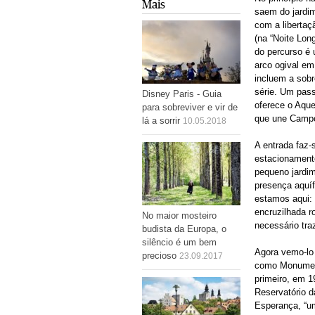
Mais
saem do jardi
com a libertaç
(na “Noite Lon
do percurso é 
arco ogival em
incluem a sob
série. Um pass
Disney Paris - Guia
oferece o Aque
para sobreviver e vir de
que une Campo
lá a sorrir
10.05.2018
A entrada faz
estacionamento
pequeno jardi
presença aquí
estamos aqui: 
encruzilhada ro
No maior mosteiro
necessário tra
budista da Europa, o
silêncio é um bem
Agora vemo-lo
precioso
23.09.2017
como Monumento
primeiro, em 1
Reservatório d
Esperança, “um