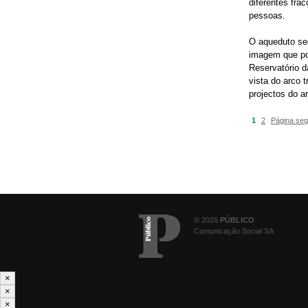
diferentes fr
pessoas.
O aqueduto se
imagem que por
Reservatório d
vista do arco 
projectos do a
1
2
Página seg
© 2026
PÚBLICO
Comunicação Social SA
×
×
×