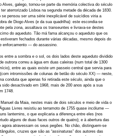
 Alves, galego, tornou-se parte da memória colectiva do século
 ter aterrorizado Lisboa na segunda metade da década de 1830.
o se pensou ser uma série inexplicável de suicídios viria a
 obra de Diogo Alves (e da sua quadrilha): este escondia-se
te pela zona, assaltava os transeuntes e livrava-se destes
o cimo do aqueduto. Tão má fama alcançou o aqueduto que os
 estiveram fechados durante várias décadas, mesmo depois do
e enforcamento — do assassino.
 entre a sombra e o sol, os dois lados deste aqueduto dividido
nde outrora correu a água em duas caleiras (num total de 1300
início), entre as quais existe um passeio central que servia para
(com intromissões de colunas de betão do século XX) — neste,
uma conduta que apenas foi retirada este século, ainda que o
a sido desactivado em 1968, mais de 200 anos após a sua
em 1748.
 Manuel da Maia, nestes mais de dois séculos e meio de vida o
Águas Livres resistiu ao terramoto de 1755 quase incólume —
uns lanternins, o que explicaria a diferença entre eles (nos
etudo alguns de duas faces outros de quatro); e à abertura das
ue agora atravessam os seus pegões. No chão, distinguem-se
tângulos, cruzes que são as “assinaturas” dos autores das