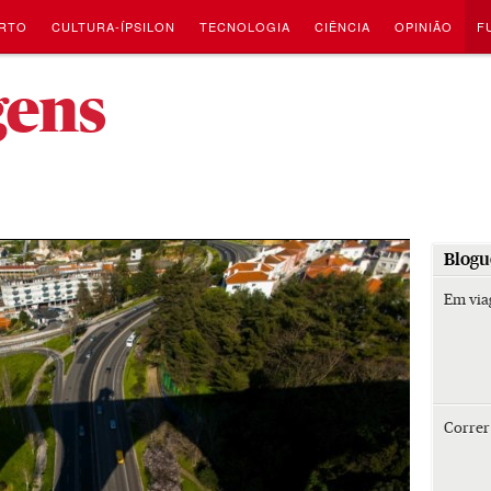
RTO
CULTURA-ÍPSILON
TECNOLOGIA
CIÊNCIA
OPINIÃO
F
-
gens
Blogu
Em vi
Corre