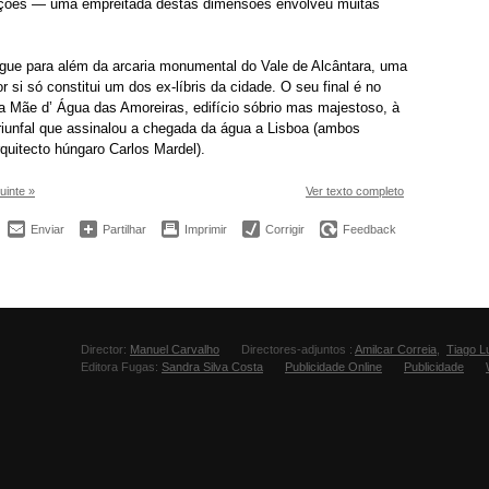
acções — uma empreitada destas dimensões envolveu muitas
gue para além da arcaria monumental do Vale de Alcântara, uma
 si só constitui um dos ex-líbris da cidade. O seu final é no
a Mãe d’ Água das Amoreiras, edifício sóbrio mas majestoso, à
triunfal que assinalou a chegada da água a Lisboa (ambos
rquitecto húngaro Carlos Mardel).
uinte »
Ver texto completo
Enviar
Partilhar
Imprimir
Corrigir
Feedback
Director:
Manuel Carvalho
Directores-adjuntos :
Amilcar Correia
,
Tiago L
Editora Fugas:
Sandra Silva Costa
Publicidade Online
Publicidade