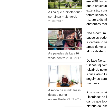
em 2001 foi co
que o aqueduto
extensão, cons
A ilha que é bipolar quer
foram sendo co
ser ainda mais verde
faziam a distr
23.09.2017
chafarizes mo
Não é comum a 
passeios pedon
Alcântara, o s
arcos de volta
altura deste t
As paredes de Lara têm
vidas dentro
23.09.2017
Do lado Norte,
“Lisboa rejuve
reluzir de nov
Abril e até o 
seguimos para
montante.
A moda da mindfulness
Aos nossos pés
deixa-a numa
Liberdade; ao 
encruzilhada
23.09.2017
carros que tod
história do “a