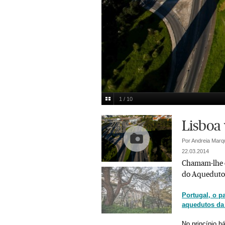
1 / 10
Renato Cruz Santos
Multimedia
Lisboa
Por Andreia Marq
22.03.2014
Chamam-lhe o 
do Aqueduto d
Portugal, o p
aquedutos da 
No princípio h