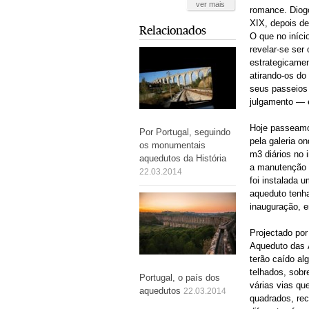
ver mais
romance. Diogo
XIX, depois de
Relacionados
O que no iníci
revelar-se ser
estrategicamen
atirando-os d
seus passeios
julgamento — 
Hoje passeamos
Por Portugal, seguindo
pela galeria o
os monumentais
m3 diários no 
aquedutos da História
a manutenção 
22.03.2014
foi instalada 
aqueduto tenh
inauguração, 
Projectado por
Aqueduto das 
terão caído alg
telhados, sobr
Portugal, o país dos
várias vias q
aquedutos
22.03.2014
quadrados, rec