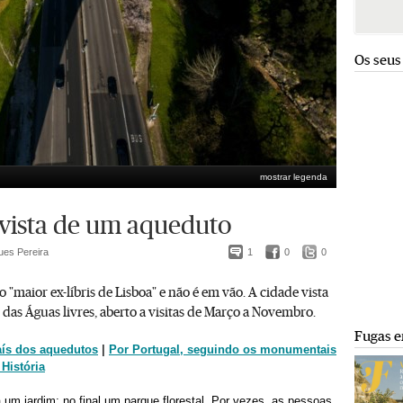
Os seus
mostrar legenda
 vista de um aqueduto
ues Pereira
1
0
0
"maior ex-líbris de Lisboa" e não é em vão. A cidade vista
as Águas livres, aberto a visitas de Março a Novembro.
Fugas e
aís dos aquedutos
|
Por Portugal, seguindo os monumentais
História
á um jardim; no final um parque florestal. Por vezes, as pessoas