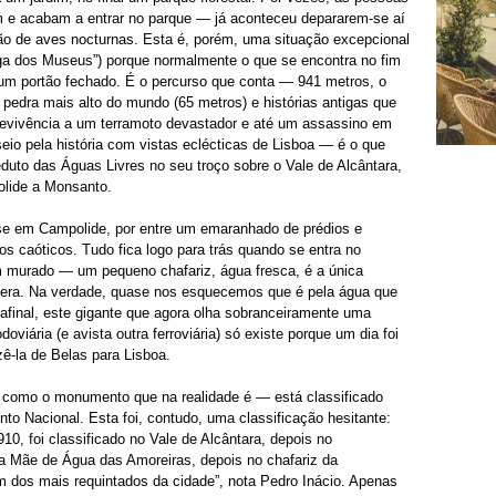
m e acabam a entrar no parque — já aconteceu depararem-se aí
ão de aves nocturnas. Esta é, porém, uma situação excepcional
ga dos Museus”) porque normalmente o que se encontra no fim
um portão fechado. É o percurso que conta — 941 metros, o
 pedra mais alto do mundo (65 metros) e histórias antigas que
revivência a um terramoto devastador e até um assassino em
eio pela história com vistas eclécticas de Lisboa — é o que
duto das Águas Livres no seu troço sobre o Vale de Alcântara,
lide a Monsanto.
-se em Campolide, por entre um emaranhado de prédios e
s caóticos. Tudo fica logo para trás quando se entra no
m murado — um pequeno chafariz, água fresca, é a única
fera. Na verdade, quase nos esquecemos que é pela água que
afinal, este gigante que agora olha sobranceiramente uma
doviária (e avista outra ferroviária) só existe porque um dia foi
zê-la de Belas para Lisboa.
 como o monumento que na realidade é — está classificado
 Nacional. Esta foi, contudo, uma classificação hesitante:
910, foi classificado no Vale de Alcântara, depois no
a Mãe de Água das Amoreiras, depois no chafariz da
 dos mais requintados da cidade”, nota Pedro Inácio. Apenas