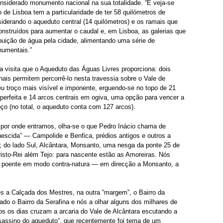
nsiderado monumento nacional na sua totalidade. “E veja-se
 de Lisboa tem a particularidade de ter 58 quilómetros de
iderando o aqueduto central (14 quilómetros) e os ramais que
nstruídos para aumentar o caudal e, em Lisboa, as galerias que
ibuição de água pela cidade, alimentando uma série de
numentais.”
visita que o Aqueduto das Águas Livres proporciona: dois
ais permitem percorrê-lo nesta travessia sobre o Vale de
eu troço mais visível e imponente, erguendo-se no topo de 21
 perfeita e 14 arcos centrais em ogiva, uma opção para vencer a
roço (no total, o aqueduto conta com 127 arcos).
 por onde entramos, olha-se o que Pedro Inácio chama de
nescida” — Campolide e Benfica, prédios antigos e outros a
o; do lado Sul, Alcântara, Monsanto, uma nesga da ponte 25 de
Cristo-Rei além Tejo: para nascente estão as Amoreiras. Nós
 poente em modo contra-natura — em direcção a Monsanto, a
 a Calçada dos Mestres, na outra “margem”, o Bairro da
lado o Bairro da Serafina e nós a olhar alguns dos milhares de
os os dias cruzam a arcaria do Vale de Alcântara escutando a
ssassino do aqueduto”, que recentemente foi tema de um