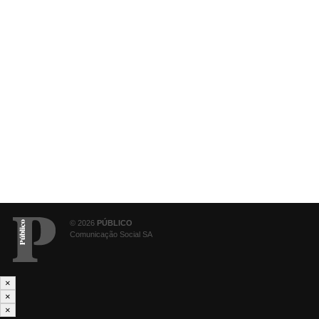
© 2026
PÚBLICO
Comunicação Social SA
×
×
×