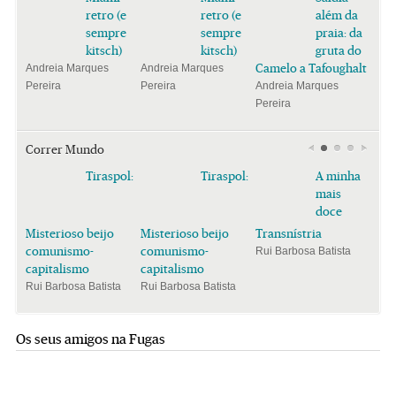
retro (e
retro (e
além da
sempre
sempre
praia: da
kitsch)
kitsch)
gruta do
Camelo a Tafoughalt
Andreia Marques
Andreia Marques
Pereira
Pereira
Andreia Marques
Pereira
Correr Mundo
Tiraspol:
Tiraspol:
A minha
mais
doce
Misterioso beijo
Misterioso beijo
Transnístria
comunismo-
comunismo-
Rui Barbosa Batista
capitalismo
capitalismo
Rui Barbosa Batista
Rui Barbosa Batista
Os seus amigos na Fugas