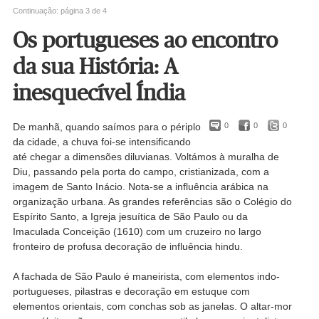
Continuação: página 3 de 4
Os portugueses ao encontro
da sua História: A
inesquecível Índia
De manhã, quando saímos para o périplo
0
0
0
da cidade, a chuva foi-se intensificando
até chegar a dimensões diluvianas. Voltámos à muralha de
Diu, passando pela porta do campo, cristianizada, com a
imagem de Santo Inácio. Nota-se a influência arábica na
organização urbana. As grandes referências são o Colégio do
Espírito Santo, a Igreja jesuítica de São Paulo ou da
Imaculada Conceição (1610) com um cruzeiro no largo
fronteiro de profusa decoração de influência hindu.
A fachada de São Paulo é maneirista, com elementos indo-
portugueses, pilastras e decoração em estuque com
elementos orientais, com conchas sob as janelas. O altar-mor