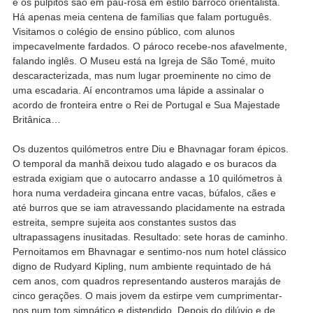
e os púlpitos são em pau-rosa em estilo barroco orientalista.
Há apenas meia centena de famílias que falam português.
Visitamos o colégio de ensino público, com alunos
impecavelmente fardados. O pároco recebe-nos afavelmente,
falando inglês. O Museu está na Igreja de São Tomé, muito
descaracterizada, mas num lugar proeminente no cimo de
uma escadaria. Aí encontramos uma lápide a assinalar o
acordo de fronteira entre o Rei de Portugal e Sua Majestade
Britânica…
Os duzentos quilómetros entre Diu e Bhavnagar foram épicos.
O temporal da manhã deixou tudo alagado e os buracos da
estrada exigiam que o autocarro andasse a 10 quilómetros à
hora numa verdadeira gincana entre vacas, búfalos, cães e
até burros que se iam atravessando placidamente na estrada
estreita, sempre sujeita aos constantes sustos das
ultrapassagens inusitadas. Resultado: sete horas de caminho.
Pernoitamos em Bhavnagar e sentimo-nos num hotel clássico
digno de Rudyard Kipling, num ambiente requintado de há
cem anos, com quadros representando austeros marajás de
cinco gerações. O mais jovem da estirpe vem cumprimentar-
nos num tom simpático e distendido. Depois do dilúvio e de