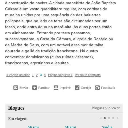
à construção de navios. A cidade maneirista de João Baptista
Cairate é um vasto quadrilátero regular, com cortinas de
muralha unidas por uma sequência de dez baluartes
poligonais, que no lado de terra são circundados por um
fosso, onde entra água na maré-alta. As duas portas estão
em alinhamento. Entrando por terra passamos,
sucessivamente, a Casa da Câmara, a igreja do Rosário ou
da Madre de Deus, com um notável altar-mor de talha
dourada e galilé de tradição franciscana. Há quatro
conventos: dominicanos (cujas ruínas visitamos),
franciscanos, agostinhos e jesuítas.
« Página anterior
1
2
3
4
Página seguinte »
Ver texto completo
Enviar
Partilhar
Imprimir
Corrigir
Feedback
Blogues
blogues.publico.pt
Em viagem
Miami
Miami
Saïdia