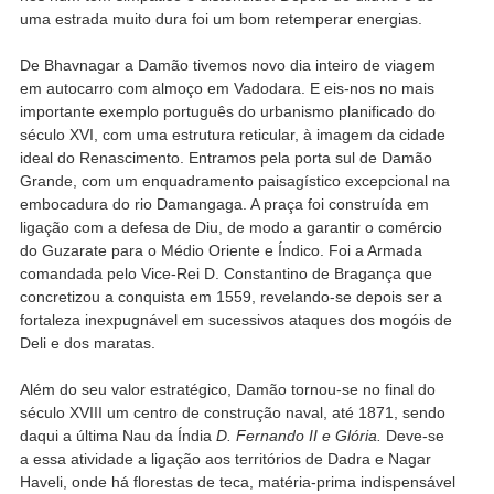
uma estrada muito dura foi um bom retemperar energias.
De Bhavnagar a Damão tivemos novo dia inteiro de viagem
em autocarro com almoço em Vadodara. E eis-nos no mais
importante exemplo português do urbanismo planificado do
século XVI, com uma estrutura reticular, à imagem da cidade
ideal do Renascimento. Entramos pela porta sul de Damão
Grande, com um enquadramento paisagístico excepcional na
embocadura do rio Damangaga. A praça foi construída em
ligação com a defesa de Diu, de modo a garantir o comércio
do Guzarate para o Médio Oriente e Índico. Foi a Armada
comandada pelo Vice-Rei D. Constantino de Bragança que
concretizou a conquista em 1559, revelando-se depois ser a
fortaleza inexpugnável em sucessivos ataques dos mogóis de
Deli e dos maratas.
Além do seu valor estratégico, Damão tornou-se no final do
século XVIII um centro de construção naval, até 1871, sendo
daqui a última Nau da Índia
D. Fernando II e Glória.
Deve-se
a essa atividade a ligação aos territórios de Dadra e Nagar
Haveli, onde há florestas de teca, matéria-prima indispensável