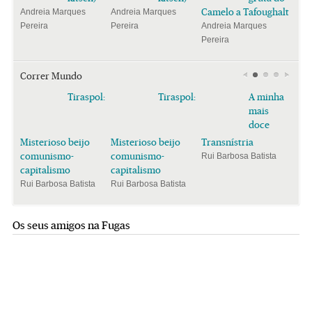
Camelo a Tafoughalt
Andreia Marques
Andreia Marques
Pereira
Pereira
Andreia Marques
Pereira
Correr Mundo
Tiraspol:
Tiraspol:
A minha
mais
doce
Misterioso beijo
Misterioso beijo
Transnístria
comunismo-
comunismo-
Rui Barbosa Batista
capitalismo
capitalismo
Rui Barbosa Batista
Rui Barbosa Batista
Os seus amigos na Fugas