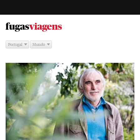
-
fugas
viagens
Portugal
Mundo