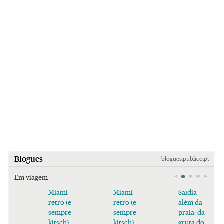
Blogues
blogues.publico.pt
Em viagem
Miami
Miami
Saïdia
retro (e
retro (e
além da
sempre
sempre
praia: da
kitsch)
kitsch)
gruta do