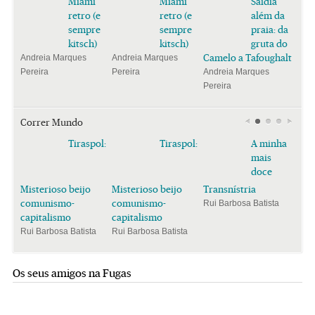
Miami
Miami
Saïdia
retro (e
retro (e
além da
sempre
sempre
praia: da
kitsch)
kitsch)
gruta do
Camelo a Tafoughalt
Andreia Marques
Andreia Marques
Pereira
Pereira
Andreia Marques
Pereira
Correr Mundo
Tiraspol:
Tiraspol:
A minha
mais
doce
Misterioso beijo
Misterioso beijo
Transnístria
comunismo-
comunismo-
Rui Barbosa Batista
capitalismo
capitalismo
Rui Barbosa Batista
Rui Barbosa Batista
Os seus amigos na Fugas