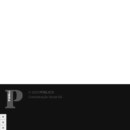
© 2026
PÚBLICO
Comunicação Social SA
×
×
×