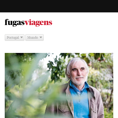
-
fugas
viagens
Portugal
Mundo