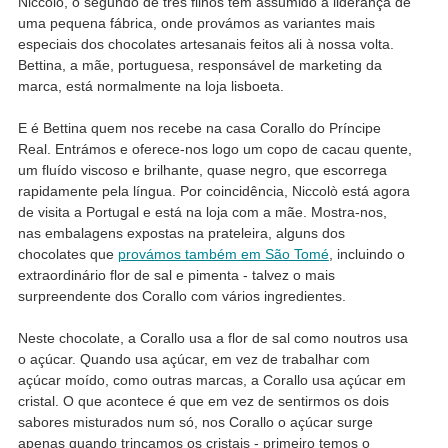
Niccolò, o segundo de três filhos tem assumido a liderança de
uma pequena fábrica, onde provámos as variantes mais
especiais dos chocolates artesanais feitos ali à nossa volta.
Bettina, a mãe, portuguesa, responsável de marketing da
marca, está normalmente na loja lisboeta.
E é Bettina quem nos recebe na casa Corallo do Príncipe
Real. Entrámos e oferece-nos logo um copo de cacau quente,
um fluído viscoso e brilhante, quase negro, que escorrega
rapidamente pela língua. Por coincidência, Niccolò está agora
de visita a Portugal e está na loja com a mãe. Mostra-nos,
nas embalagens expostas na prateleira, alguns dos
chocolates que
provámos também em São Tomé
, incluindo o
extraordinário flor de sal e pimenta - talvez o mais
surpreendente dos Corallo com vários ingredientes.
Neste chocolate, a Corallo usa a flor de sal como noutros usa
o açúcar. Quando usa açúcar, em vez de trabalhar com
açúcar moído, como outras marcas, a Corallo usa açúcar em
cristal. O que acontece é que em vez de sentirmos os dois
sabores misturados num só, nos Corallo o açúcar surge
apenas quando trincamos os cristais - primeiro temos o