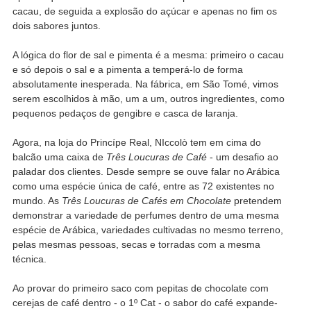
cacau, de seguida a explosão do açúcar e apenas no fim os
dois sabores juntos.
A lógica do flor de sal e pimenta é a mesma: primeiro o cacau
e só depois o sal e a pimenta a temperá-lo de forma
absolutamente inesperada. Na fábrica, em São Tomé, vimos
serem escolhidos à mão, um a um, outros ingredientes, como
pequenos pedaços de gengibre e casca de laranja.
Agora, na loja do Princípe Real, NIccolò tem em cima do
balcão uma caixa de
Três Loucuras de Café
- um desafio ao
paladar dos clientes. Desde sempre se ouve falar no Arábica
como uma espécie única de café, entre as 72 existentes no
mundo. As
Três Loucuras de Cafés em Chocolate
pretendem
demonstrar a variedade de perfumes dentro de uma mesma
espécie de Arábica, variedades cultivadas no mesmo terreno,
pelas mesmas pessoas, secas e torradas com a mesma
técnica.
Ao provar do primeiro saco com pepitas de chocolate com
cerejas de café dentro - o 1º Cat - o sabor do café expande-