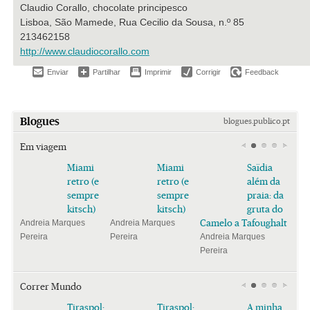
Claudio Corallo, chocolate principesco
Lisboa, São Mamede, Rua Cecilio da Sousa, n.º 85
213462158
http://www.claudiocorallo.com
Enviar
Partilhar
Imprimir
Corrigir
Feedback
Blogues
blogues.publico.pt
Em viagem
Miami
Miami
Saïdia
retro (e
retro (e
além da
sempre
sempre
praia: da
kitsch)
kitsch)
gruta do
Camelo a Tafoughalt
Andreia Marques
Andreia Marques
Pereira
Pereira
Andreia Marques
Pereira
Correr Mundo
Tiraspol:
Tiraspol:
A minha