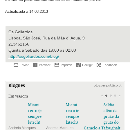
Actualizada a 14.03.2013
Os Goliardos
Lisboa, São José, Rua da Mãe d' Água, 9
213462156
Quinta a Sábado das 19:00 às 02:00
http://osgoliardos.com/blog/
Enviar
Partilhar
Imprimir
Corrigir
Feedback
Blogues
blogues.publico.pt
Em viagem
Miami
Miami
Saïdia
retro (e
retro (e
além da
sempre
sempre
praia: da
kitsch)
kitsch)
gruta do
Camelo a Tafoughalt
Andreia Marques
Andreia Marques