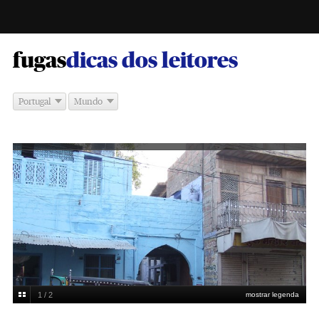
-
fugas
dicas dos leitores
Portugal
Mundo
1 / 2
mostrar legenda