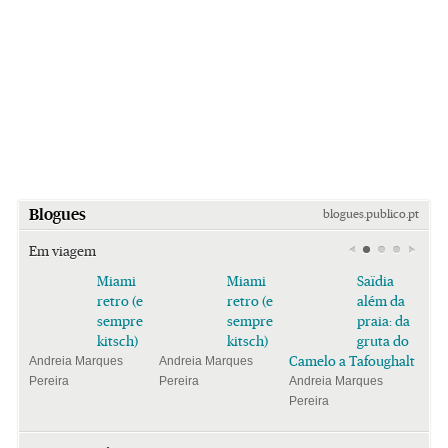
Blogues
blogues.publico.pt
Em viagem
Miami
Miami
Saïdia
retro (e
retro (e
além da
sempre
sempre
praia: da
kitsch)
kitsch)
gruta do
Camelo a Tafoughalt
Andreia Marques
Andreia Marques
Pereira
Pereira
Andreia Marques
Pereira