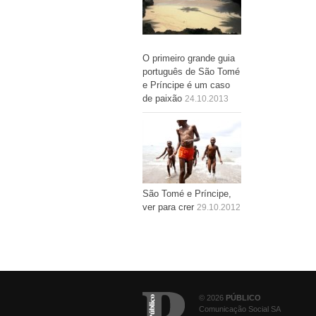
O primeiro grande guia
português de São Tomé
e Príncipe é um caso
de paixão
24.10.2013
São Tomé e Príncipe,
ver para crer
29.10.2012
© 2026
PÚBLICO
Comunicação Social SA