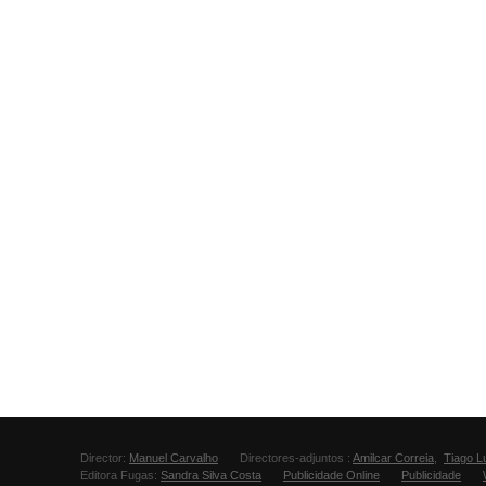
Director:
Manuel Carvalho
Directores-adjuntos :
Amilcar Correia
,
Tiago L
Editora Fugas:
Sandra Silva Costa
Publicidade Online
Publicidade