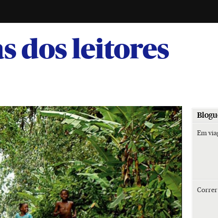
-
s dos leitores
Blogu
Em vi
Corre