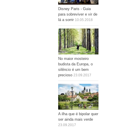
Disney Paris - Guia
para sobreviver e vir de
lá a sorrir
10.05.2018
No maior mosteiro
budista da Europa, o
silêncio é um bem
precioso
23.09.2017
A ilha que é bipolar quer
ser ainda mais verde
23.09.2017