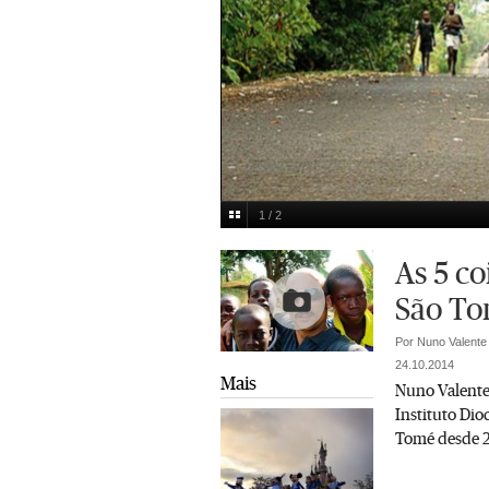
1 / 2
Multimedia
As 5 co
São T
Por Nuno Valente
24.10.2014
Mais
Nuno Valente 
Instituto Dio
Tomé desde 2