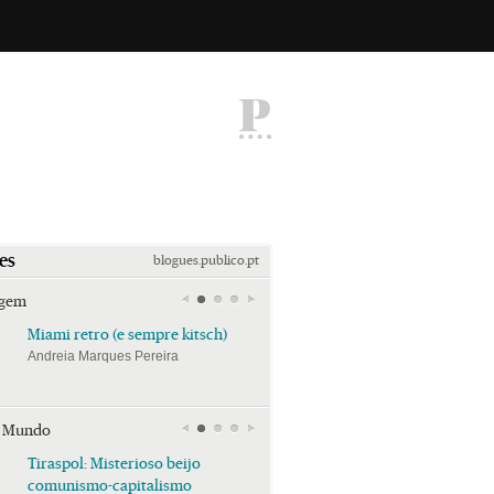
P
es
blogues.publico.pt
agem
Miami retro (e sempre kitsch)
Miami retro (e sempre k
Andreia Marques Pereira
Andreia Marques Pereira
r Mundo
Tiraspol: Misterioso beijo
Tiraspol: Misterioso bei
comunismo-capitalismo
comunismo-capitalism