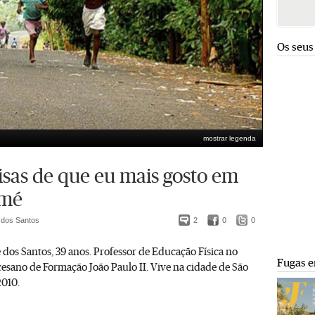
Os seus
mostrar legenda
isas de que eu mais gosto em
omé
 dos Santos
2
0
0
dos Santos, 39 anos. Professor de Educação Física no
Fugas e
cesano de Formação João Paulo II. Vive na cidade de São
010.