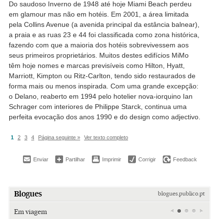
Do saudoso Inverno de 1948 até hoje Miami Beach perdeu
em glamour mas não em hotéis. Em 2001, a área limitada
pela Collins Avenue (a avenida principal da estância balnear),
a praia e as ruas 23 e 44 foi classificada como zona histórica,
fazendo com que a maioria dos hotéis sobrevivessem aos
seus primeiros proprietários. Muitos destes edifícios MiMo
têm hoje nomes e marcas previsíveis como Hilton, Hyatt,
Marriott, Kimpton ou Ritz-Carlton, tendo sido restaurados de
forma mais ou menos inspirada. Com uma grande excepção:
o Delano, reaberto em 1994 pelo hotelier nova-iorquino Ian
Schrager com interiores de Philippe Starck, continua uma
perfeita evocação dos anos 1990 e do design como adjectivo.
1
2
3
4
Página seguinte »
Ver texto completo
Enviar
Partilhar
Imprimir
Corrigir
Feedback
Blogues
blogues.publico.pt
Em viagem