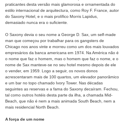
praticantes desta versão mais glamorosa e ornamentada do
estilo internacional de arquitectura, como Roy F. France, autor
do Saxony Hotel, e o mais prolífico Morris Lapidus,
demasiado nunca era o suficiente.
O Saxony devia o seu nome a George D. Sax, um self-made
man que começou por trabalhar para os gangsters de
Chicago nos anos vinte e morreu como um dos mais louvados
empresários da banca americana em 1974. Na América não é
o nome que faz o homem, mas o homem que faz o nome, e o
nome de Sax manteve-se no seu hotel mesmo depois de ele
o vender, em 1959. Logo a seguir, os novos donos
acrescentaram mais de 100 quartos, um elevador panorâmico
e um bar no topo chamado Ivory Tower. Nas décadas
seguintes as reservas e a fama do Saxony decaíram. Fechou,
tal como outros hotéis desta parte da ilha, a chamada Mid-
Beach, que não é nem a mais animada South Beach, nem a
mais residencial North Beach.
A força de um nome