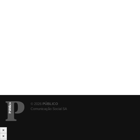
© 2026
PÚBLICO
Comunicação Social SA
×
×