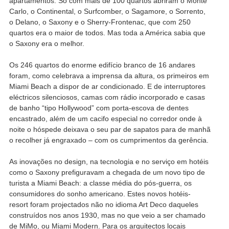
apartamentos. Só com mais de 100 quartos abriram o Monte
Carlo, o Continental, o Surfcomber, o Sagamore, o Sorrento,
o Delano, o Saxony e o Sherry-Frontenac, que com 250
quartos era o maior de todos. Mas toda a América sabia que
o Saxony era o melhor.
Os 246 quartos do enorme edifício branco de 16 andares
foram, como celebrava a imprensa da altura, os primeiros em
Miami Beach a dispor de ar condicionado. E de interruptores
eléctricos silenciosos, camas com rádio incorporado e casas
de banho “tipo Hollywood” com porta-escova de dentes
encastrado, além de um cacifo especial no corredor onde à
noite o hóspede deixava o seu par de sapatos para de manhã
o recolher já engraxado – com os cumprimentos da gerência.
As inovações no design, na tecnologia e no serviço em hotéis
como o Saxony prefiguravam a chegada de um novo tipo de
turista a Miami Beach: a classe média do pós-guerra, os
consumidores do sonho americano. Estes novos hotéis-
resort foram projectados não no idioma Art Deco daqueles
construídos nos anos 1930, mas no que veio a ser chamado
de MiMo, ou Miami Modern. Para os arquitectos locais