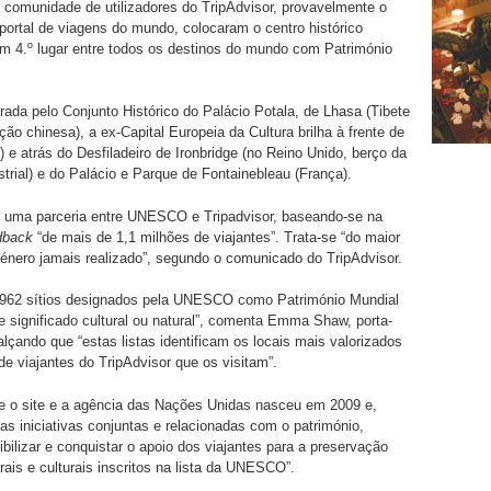
 comunidade de utilizadores do TripAdvisor, provavelmente o
 portal de viagens do mundo, colocaram o centro histórico
m 4.º lugar entre todos os destinos do mundo com Património
erada pelo Conjunto Histórico do Palácio Potala, de Lhasa (Tibete
ção chinesa), a ex-Capital Europeia da Cultura brilha à frente de
) e atrás do Desfiladeiro de Ironbridge (no Reino Unido, berço da
ustrial) e do Palácio e Parque de Fontainebleau (França).
e uma parceria entre UNESCO e Tripadvisor, baseando-se na
dback
“de mais de 1,1 milhões de viajantes”. Trata-se “do maior
énero jamais realizado”, segundo o comunicado do TripAdvisor.
962 sítios designados pela UNESCO como Património Mundial
significado cultural ou natural”, comenta Emma Shaw, porta-
ealçando que “estas listas identificam os locais mais valorizados
de viajantes do TripAdvisor que os visitam”.
re o site e a agência das Nações Unidas nasceu em 2009 e,
ias iniciativas conjuntas e relacionadas com o património,
ibilizar e conquistar o apoio dos viajantes para a preservação
rais e culturais inscritos na lista da UNESCO”.