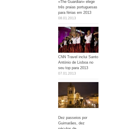
«The Guardian» elege
três praias portuguesas
para férias em 2013
08.01.2013
CNN Travel inclui Santo
António de Lisboa no
seu top para 2013
07.01.2013
Dez passeios por
Guimarães, dez
séculos de