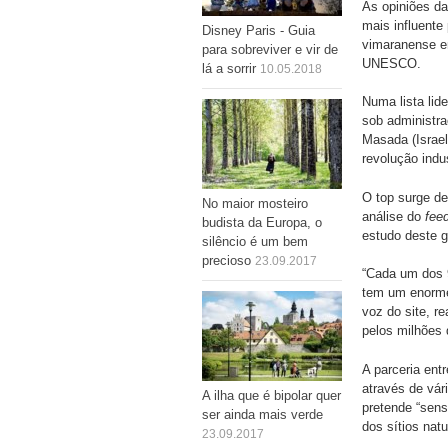
As opiniões da
mais influente
Disney Paris - Guia
vimaranense e
para sobreviver e vir de
UNESCO.
lá a sorrir
10.05.2018
Numa lista lid
sob administra
Masada (Israel
revolução ind
O top surge d
No maior mosteiro
análise do
fee
budista da Europa, o
estudo deste g
silêncio é um bem
precioso
23.09.2017
“Cada um dos 
tem um enorme 
voz do site, r
pelos milhões 
A parceria ent
através de vár
A ilha que é bipolar quer
pretende “sens
ser ainda mais verde
dos sítios natu
23.09.2017