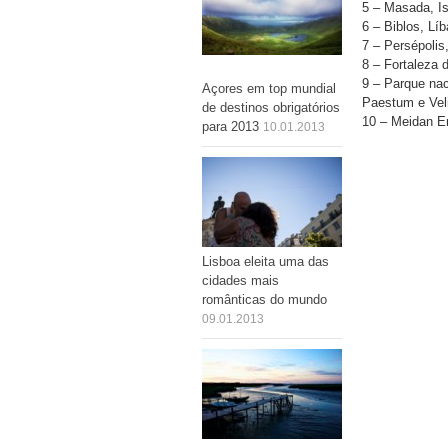
5 – Masada, Is
6 – Biblos, Lí
7 – Persépolis,
8 – Fortaleza 
9 – Parque nac
Açores em top mundial
Paestum e Veli
de destinos obrigatórios
10 – Meidan 
para 2013
10.01.2013
Lisboa eleita uma das
cidades mais
românticas do mundo
09.01.2013