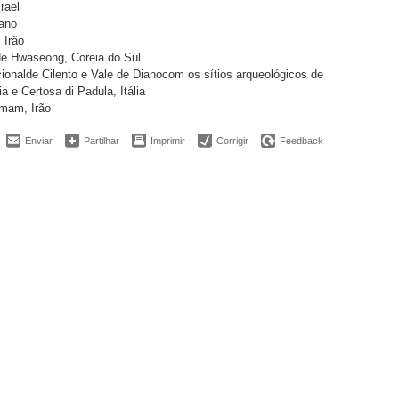
rael
bano
 Irão
de Hwaseong, Coreia do Sul
ionalde Cilento e Vale de Dianocom os sítios arqueológicos de
a e Certosa di Padula, Itália
Emam, Irão
Enviar
Partilhar
Imprimir
Corrigir
Feedback