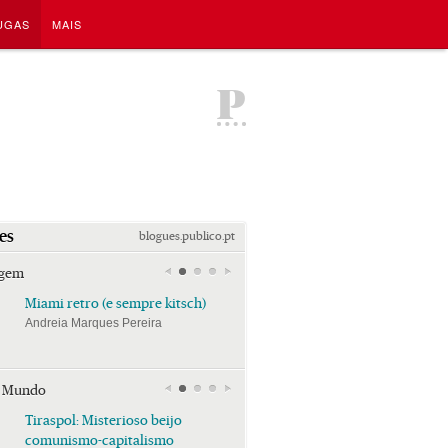
UGAS
MAIS
P
es
blogues.publico.pt
agem
Miami retro (e sempre kitsch)
Miami retro (e sempre k
Andreia Marques Pereira
Andreia Marques Pereira
r Mundo
Tiraspol: Misterioso beijo
Tiraspol: Misterioso bei
comunismo-capitalismo
comunismo-capitalism