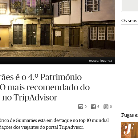
Os seus
mostrar legenda
ães é o 4.º Património
O mais recomendado do
no TripAdvisor
0
6
0
Fugas e
tórico de Guimarães está em destaque no top 10 mundial
ações dos viajantes do portal TripAdvisor.