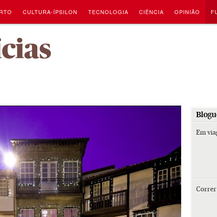
RTO
CULTURA-ÍPSILON
TECNOLOGIA
CIÊNCIA
OPINIÃO
F
-
ícias
Blogu
Em vi
Corre