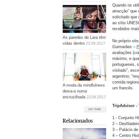
Quando os util
atracção” que 
solicitado que
ao sítio UNESC
recebidos mais
As paredes de Lara têm
No próprio site
vidas dentro
23.09.2017
Guimarães –
P
avaliações (co
máximo, e quas
portugueses, s
visitado", esc
argentino; "re
comida regiona
A moda da mindfulness
um francês.
deixa-a numa
encruzilhada
23.09.2017
TripAdvisor -
ver mais
1 - Conjunto Hi
Relacionados
2 – Desfiladei
3 – Palácio de
4 – Centro His