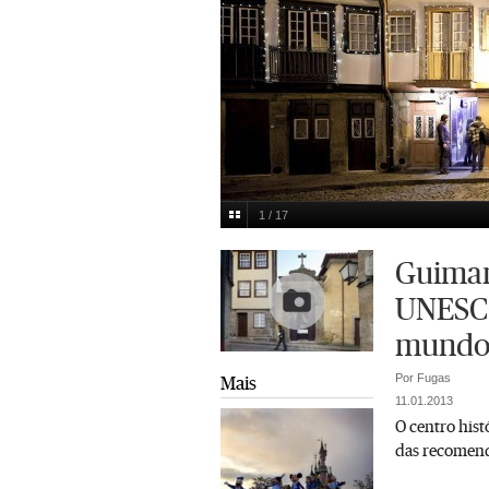
1 / 17
Praça de São Tiago
Nelson Garrido
Multimedia
Guimar
UNESC
mundo 
Por Fugas
Mais
11.01.2013
O centro his
das recomend