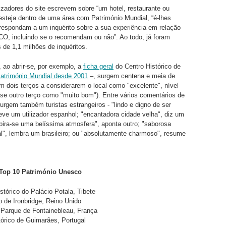
izadores do site escrevem sobre “um hotel, restaurante ou
esteja dentro de uma área com Património Mundial, “é-lhes
 respondam a um inquérito sobre a sua experiência em relação
O, incluindo se o recomendam ou não”. Ao todo, já foram
 de 1,1 milhões de inquéritos.
, ao abrir-se, por exemplo, a
ficha geral
do Centro Histórico de
atrimónio Mundial desde 2001
–, surgem centena e meia de
m dois terços a considerarem o local como "excelente", nível
e outro terço como "muito bom"). Entre vários comentários de
urgem também turistas estrangeiros - "lindo e digno de ser
reve um utilizador espanhol; "encantadora cidade velha", diz um
spira-se uma belíssima atmosfera", aponta outro; "saborosa
l", lembra um brasileiro; ou "absolutamente charmoso", resume
 Top 10 Património Unesco
stórico do Palácio Potala, Tibete
ro de Ironbridge, Reino Unido
 Parque de Fontainebleau, França
tórico de Guimarães, Portugal