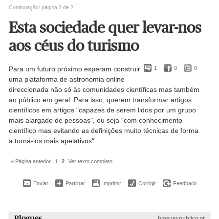
o rasto do planeta Júpiter. No canto inferior direito são visíveis as estrelas de
Continuação: página 2 de 2
Orion. Em geral, são visíveis as constelações de: Andromeda, Perseus,
Triangulum, Aries, Camelopardalis, Gemini, Auriga, Taurus e o rasto do planeta
Esta sociedade quer levar-nos
Marte, que se mistura no intenso brilho deixado pelo rasto da lua.
aos céus do turismo
Para um futuro próximo esperam construir
1
0
0
uma plataforma de astronomia online
direccionada não só às comunidades científicas mas também
ao público em geral. Para isso, querem transformar artigos
científicos em artigos "capazes de serem lidos por um grupo
mais alargado de pessoas", ou seja "com conhecimento
científico mas evitando as definições muito técnicas de forma
a torná-los mais apelativos".
« Página anterior
1
2
Ver texto completo
Enviar
Partilhar
Imprimir
Corrigir
Feedback
Blogues
blogues.publico.pt