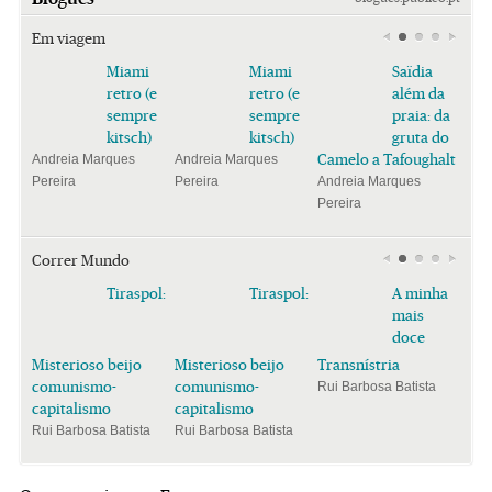
Em viagem
Miami
Miami
Saïdia
retro (e
retro (e
além da
sempre
sempre
praia: da
kitsch)
kitsch)
gruta do
Camelo a Tafoughalt
Andreia Marques
Andreia Marques
Pereira
Pereira
Andreia Marques
Pereira
Correr Mundo
Tiraspol:
Tiraspol:
A minha
mais
doce
Misterioso beijo
Misterioso beijo
Transnístria
comunismo-
comunismo-
Rui Barbosa Batista
capitalismo
capitalismo
Rui Barbosa Batista
Rui Barbosa Batista