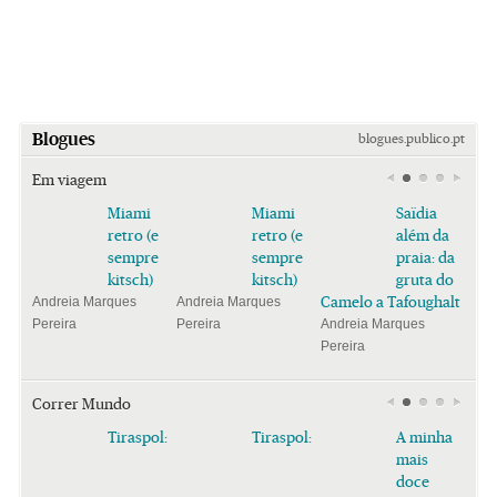
Blogues
blogues.publico.pt
Em viagem
Miami
Miami
Saïdia
retro (e
retro (e
além da
sempre
sempre
praia: da
kitsch)
kitsch)
gruta do
Camelo a Tafoughalt
Andreia Marques
Andreia Marques
Pereira
Pereira
Andreia Marques
Pereira
Correr Mundo
Tiraspol:
Tiraspol:
A minha
mais
doce