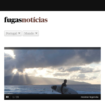
-
fugas
notícias
Portugal
Mundo
1 / 39
mostrar legenda
Episódio 3 - Açores
DR/McNamara Surf Trip