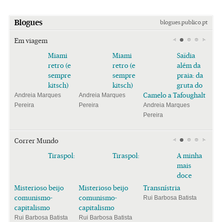
Blogues
blogues.publico.pt
Em viagem
Miami
Miami
Saïdia
retro (e
retro (e
além da
sempre
sempre
praia: da
kitsch)
kitsch)
gruta do
Camelo a Tafoughalt
Andreia Marques
Andreia Marques
Pereira
Pereira
Andreia Marques
Pereira
Correr Mundo
Tiraspol:
Tiraspol:
A minha
mais
doce
Misterioso beijo
Misterioso beijo
Transnístria
comunismo-
comunismo-
Rui Barbosa Batista
capitalismo
capitalismo
Rui Barbosa Batista
Rui Barbosa Batista