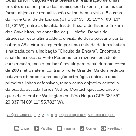
três dezenas por parte dos municípios da zona -, mas as que
foram objecto de requalificação valem bem a visita. É o caso
do Forte Grande de Enxara (GPS 38º 59" 31,19""N, 09º 13"
11,20""W), entre as localidades de Enxara do Bispo e Enxara
dos Cavaleiros, no concelho de µ ± Mafra. Depois de
atravessar esta última aldeia, o visitante deve passar a ponte
sobre a A8 e virar à esquerda por uma estrada de terra batida
sinalizada com a indicação "Circuito da Enxara". Encontra o
sinal de acesso ao Forte Pequeno, em razoável estado de
conservação, mas o melhor é seguir para oeste durante cerca
de 200 metros até encontrar o Forte Grande. Os dois redutos
estavam situados numa posição estratégica entre as duas
primeiras linhas defensivas, tendo como objectivo central a
defesa da estrada Torres Vedras-Montachique, apoiando o
quartel-general de Wellington em Pêro Negro (GPS 38º 59"
20,337""N 09º 11" 55,782""W).
« Página anterior
1
2
3
4
5
6
Página seguinte »
Ver texto completo
Enviar
Partilhar
Imprimir
Corrigir
Feedback