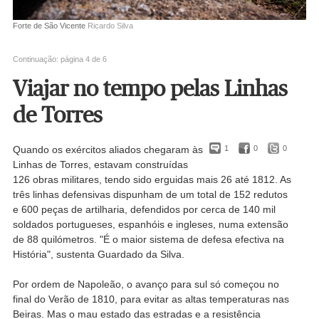
Forte de São Vicente
Ricardo Silva
Continuação: página 4 de 6
Viajar no tempo pelas Linhas
de Torres
Quando os exércitos aliados chegaram às
1
0
0
Linhas de Torres, estavam construídas
126 obras militares, tendo sido erguidas mais 26 até 1812. As
três linhas defensivas dispunham de um total de 152 redutos
e 600 peças de artilharia, defendidos por cerca de 140 mil
soldados portugueses, espanhóis e ingleses, numa extensão
de 88 quilómetros. "É o maior sistema de defesa efectiva na
História", sustenta Guardado da Silva.
Por ordem de Napoleão, o avanço para sul só começou no
final do Verão de 1810, para evitar as altas temperaturas nas
Beiras. Mas o mau estado das estradas e a resistência