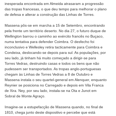
inesperada encontrada em Almeida atrasaram a progressão
das tropas francesas, o que deu tempo para melhorar o plano
de defesa e alterar a construção das Linhas de Torres.
Massena pôs-se em marcha a 15 de Setembro, encontrando
pela frente um território deserto. No dia 27, o futuro duque de
Wellington barrou o caminho ao exército francês no Buçaco,
numa tentativa para defender Coimbra. O desfecho foi
inconclusivo e Wellesley retira tacticamente para Coimbra e
Condeixa, deslocando-se depois para sul. As populações, por
seu lado, já tinham há muito começado a dirigir-se para
Torres Vedras, destruindo casas e todos os bens que não
pudessem ser transportados. As tropas anglo-portuguesas
chegam às Linhas de Torres Vedras a 8 de Outubro e
Massena instala o seu quartel-general em Alenquer, enquanto
Reynier se posiciona no Carregado e depois em Vila Franca
de Xira. Ney, por seu lado, instala-se na Ota e Junot em
Sobral de Monte Agraço.
Imagine-se a estupefacção de Massena quando, no final de
1810, chega junto deste dispositivo e percebe que está