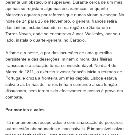
perante um obstáculo insuperável. Durante cerca de um mês
apenas se registam algumas escaramuças, enquanto
Massena aguarda por reforços que nunca viriam a chegar. Na
noite de 14 para 15 de Novembro, o general francês retira
das Linhas, estabelecendo-se na região de Santarém e
Torres Novas, onde se encontrava Junot. Wellesley, por seu
lado, instala o quartel-general no Cartaxo.
A fome e a peste, a par das incursões de uma guerrilha
persistente e das deserções, minam o moral das fileiras
francesas e a situação torna-se insustentável. No dia 4 de
Março de 1811, o exército invasor francês inicia a retirada de
Portugal e cruza a fronteira um mês depois. Lisboa estava
salva e as Linhas de Torres tinham cumprido a sua função
dissuasora, sem terem sido efectivamente postas à prova em
combate.
Por montes e vales
Há monumentos recuperados e com sinalização de percurso,
outros estão abandonados e inacessíveis. É impossível salvar
todas as fortificações - está prevista a reabilitação de umas