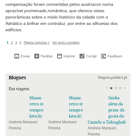
compensação foram convertidas pelos austríacos numa
aprazível
promenade
romântica, que oferece vistas
panorâmicas sobre o miolo histórico da cidade com o
Adriático a brilhar em contraluz, por entre as silhuetas dos
edifícios.
1
2
3
4
Página seguinte »
Ver texto completo
Enviar
Partilhar
Imprimir
Corrigir
Feedback
Blogues
blogues.publico.pt
Em viagem
Miami
Miami
Saïdia
retro (e
retro (e
além da
sempre
sempre
praia: da
kitsch)
kitsch)
gruta do
Camelo a Tafoughalt
Andreia Marques
Andreia Marques
Pereira
Pereira
Andreia Marques
Pereira