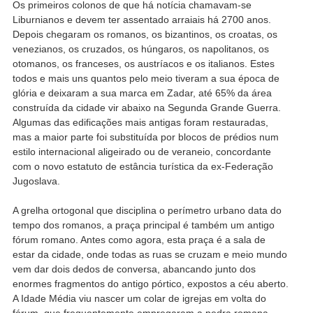
Os primeiros colonos de que há notícia chamavam-se
Liburnianos e devem ter assentado arraiais há 2700 anos.
Depois chegaram os romanos, os bizantinos, os croatas, os
venezianos, os cruzados, os húngaros, os napolitanos, os
otomanos, os franceses, os austríacos e os italianos. Estes
todos e mais uns quantos pelo meio tiveram a sua época de
glória e deixaram a sua marca em Zadar, até 65% da área
construída da cidade vir abaixo na Segunda Grande Guerra.
Algumas das edificações mais antigas foram restauradas,
mas a maior parte foi substituída por blocos de prédios num
estilo internacional aligeirado ou de veraneio, concordante
com o novo estatuto de estância turística da ex-Federação
Jugoslava.
A grelha ortogonal que disciplina o perímetro urbano data do
tempo dos romanos, a praça principal é também um antigo
fórum romano. Antes como agora, esta praça é a sala de
estar da cidade, onde todas as ruas se cruzam e meio mundo
vem dar dois dedos de conversa, abancando junto dos
enormes fragmentos do antigo pórtico, expostos a céu aberto.
A Idade Média viu nascer um colar de igrejas em volta do
fórum, que frequentemente empregaram a pedra romana