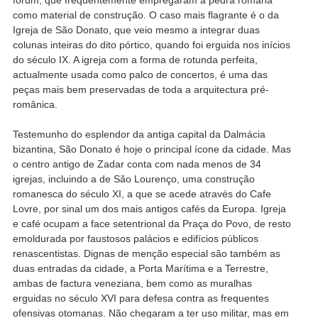
como material de construção. O caso mais flagrante é o da
Igreja de São Donato, que veio mesmo a integrar duas
colunas inteiras do dito pórtico, quando foi erguida nos inícios
do século IX. A igreja com a forma de rotunda perfeita,
actualmente usada como palco de concertos, é uma das
peças mais bem preservadas de toda a arquitectura pré-
românica.
Testemunho do esplendor da antiga capital da Dalmácia
bizantina, São Donato é hoje o principal ícone da cidade. Mas
o centro antigo de Zadar conta com nada menos de 34
igrejas, incluindo a de São Lourenço, uma construção
romanesca do século XI, a que se acede através do Cafe
Lovre, por sinal um dos mais antigos cafés da Europa. Igreja
e café ocupam a face setentrional da Praça do Povo, de resto
emoldurada por faustosos palácios e edifícios públicos
renascentistas. Dignas de menção especial são também as
duas entradas da cidade, a Porta Marítima e a Terrestre,
ambas de factura veneziana, bem como as muralhas
erguidas no século XVI para defesa contra as frequentes
ofensivas otomanas. Não chegaram a ter uso militar, mas em