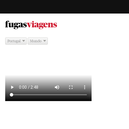
-
fugas
viagens
Portugal
Mundo