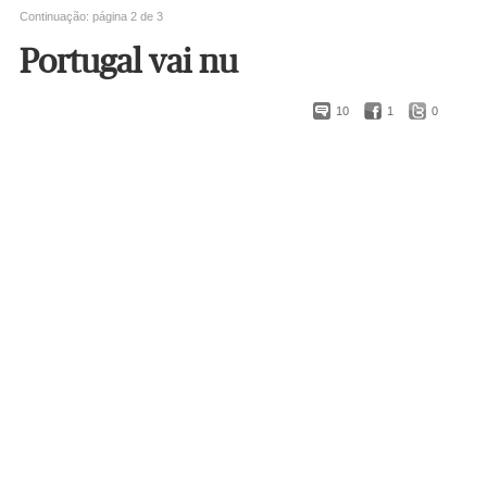
Continuação: página 2 de 3
Portugal vai nu
10
1
0