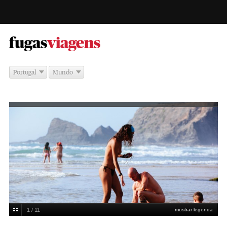
-
fugas
viagens
Portugal
Mundo
1 / 11
mostrar legenda
Na praia das Adegas, Odeceixe, Algarve
Miguel Manso