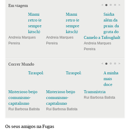
Em viagem
Miami
Miami
Saïdia
retro (e
retro (e
além da
sempre
sempre
praia: da
kitsch)
kitsch)
gruta do
Camelo a Tafoughalt
Andreia Marques
Andreia Marques
Pereira
Pereira
Andreia Marques
Pereira
Correr Mundo
Tiraspol:
Tiraspol:
A minha
mais
doce
Misterioso beijo
Misterioso beijo
Transnístria
comunismo-
comunismo-
Rui Barbosa Batista
capitalismo
capitalismo
Rui Barbosa Batista
Rui Barbosa Batista
Os seus amigos na Fugas