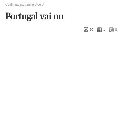
Continuação: página 3 de 3
Portugal vai nu
10
1
0