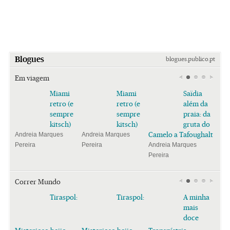
Blogues
blogues.publico.pt
Em viagem
Miami
Miami
Saïdia
retro (e
retro (e
além da
sempre
sempre
praia: da
kitsch)
kitsch)
gruta do
Camelo a Tafoughalt
Andreia Marques
Andreia Marques
Pereira
Pereira
Andreia Marques
Pereira
Correr Mundo
Tiraspol:
Tiraspol:
A minha
mais
doce