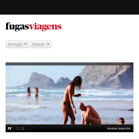
-
fugas
viagens
Portugal
Mundo
1 / 11
mostrar legenda
Na praia das Adegas, Odeceixe, Algarve
Miguel Manso