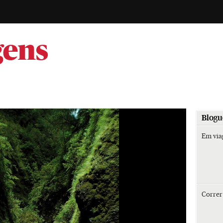
-
gens
Blogu
Em vi
Corre