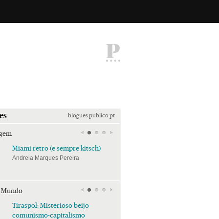
P
es
blogues.publico.pt
agem
Miami retro (e sempre kitsch)
Miami retro (e sempre k
Andreia Marques Pereira
Andreia Marques Pereira
r Mundo
Tiraspol: Misterioso beijo
Tiraspol: Misterioso bei
comunismo-capitalismo
comunismo-capitalism