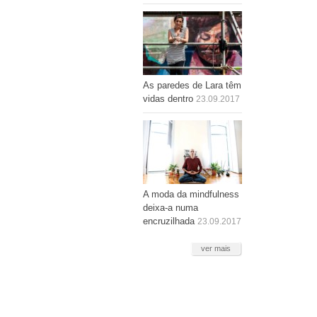
As paredes de Lara têm
vidas dentro
23.09.2017
A moda da mindfulness
deixa-a numa
encruzilhada
23.09.2017
ver mais