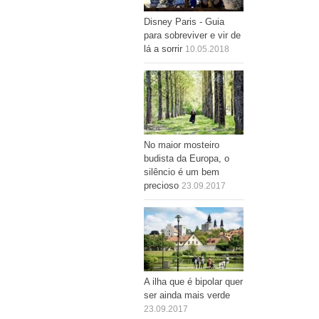
Disney Paris - Guia
para sobreviver e vir de
lá a sorrir
10.05.2018
No maior mosteiro
budista da Europa, o
silêncio é um bem
precioso
23.09.2017
A ilha que é bipolar quer
ser ainda mais verde
23.09.2017