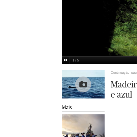
1 / 5
DR
Multimedia
Continuação: pág
Madeir
e azul
Mais