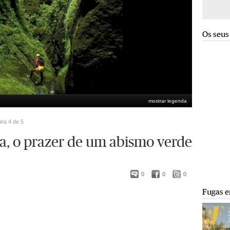
Os seus
mostrar legenda
ina 4 de 5
a, o prazer de um abismo verde
0
0
0
Fugas e