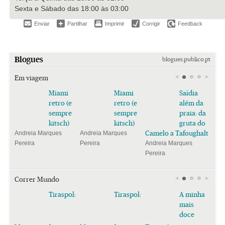
Sexta e Sábado das 18:00 às 03:00
Enviar
Partilhar
Imprimir
Corrigir
Feedback
Blogues
blogues.publico.pt
Em viagem
Miami
Miami
Saïdia
retro (e
retro (e
além da
sempre
sempre
praia: da
kitsch)
kitsch)
gruta do
Camelo a Tafoughalt
Andreia Marques
Andreia Marques
Pereira
Pereira
Andreia Marques
Pereira
Correr Mundo
Tiraspol:
Tiraspol:
A minha
mais
doce