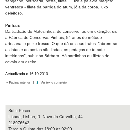
sangacho, petiscada, posta, filete... Fixe a palavra mágica:
ventresca - filete da barriga do atum, jóia da coroa, luxo
deleitoso.
Pinhais
Da tradição de Matosinhos, de conserveiras em extinção, eis
a Fábrica de Conservas Pinhais, 84 anos de método
artesanal e peixe fresco. O que dá os seus frutos: "abrem-se
as latas e as postas são lindas, os pedaços de tomate
inteirinhos", sublinha Bárbara. Há sardinhas ou filetes de
cavala em azeite.
Actualizada a 16.10.2010
« Página anterior
1
2
Ver texto completo
Sol e Pesca
Lisboa, Lisboa, R. Nova do Carvalho, 44
218076642
Terça a Quinta das 18:00 às 02:00