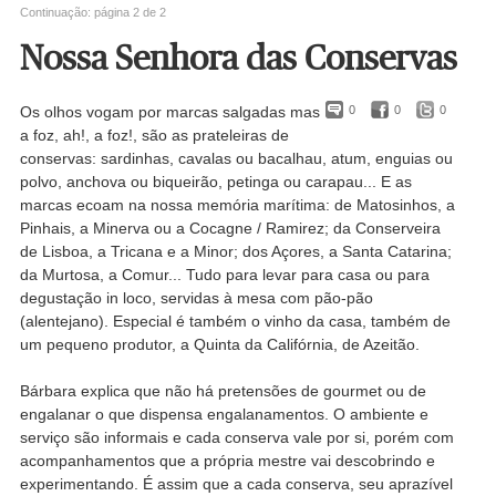
Continuação: página 2 de 2
Nossa Senhora das Conservas
Os olhos vogam por marcas salgadas mas
0
0
0
a foz, ah!, a foz!, são as prateleiras de
conservas: sardinhas, cavalas ou bacalhau, atum, enguias ou
polvo, anchova ou biqueirão, petinga ou carapau... E as
marcas ecoam na nossa memória marítima: de Matosinhos, a
Pinhais, a Minerva ou a Cocagne / Ramirez; da Conserveira
de Lisboa, a Tricana e a Minor; dos Açores, a Santa Catarina;
da Murtosa, a Comur... Tudo para levar para casa ou para
degustação in loco, servidas à mesa com pão-pão
(alentejano). Especial é também o vinho da casa, também de
um pequeno produtor, a Quinta da Califórnia, de Azeitão.
Bárbara explica que não há pretensões de gourmet ou de
engalanar o que dispensa engalanamentos. O ambiente e
serviço são informais e cada conserva vale por si, porém com
acompanhamentos que a própria mestre vai descobrindo e
experimentando. É assim que a cada conserva, seu aprazível