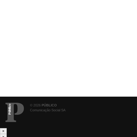
© 2026
PÚBLICO
Comunicação Social SA
×
×