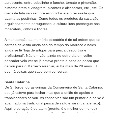
acrescento, entre cebolinho e funcho, tomate e pimentão,
pimenta preta e vinagrete, picantes e alcaparras, etc., etc. Os
óleos de lata são sempre escorridos e é o rei azeite que
acama as postinhas. Como todos os produtos da casa são
orgulhosamente portugueses, a cultura lusa prossegue nos
moscatéis, vinhos e licores.
A manutenção da memória piscatória é de tal ordem que os
cartões-de-visita ainda são do tempo do Marreco e neles
ainda se lê "loja de artigos para pesca desportiva e
profissional". Não em vão, ainda no outro dia um velho
pescador veio ver se já estava pronta a cana de pesca que
deixou para o Marreco arranjar, aí há mais de 20 anos... É
que há coisas que sabe bem conservar.
Santa Catarina
De S. Jorge, obras-primas da Conserveira de Santa Catarina,
que já esteve para fechar mas que a união de apoios e
trabalhadores salvou. As conservas são um primor e o peixe é
apanhado na tradicional pesca de salto e vara (cana e isco).
Aqui, o coração é de atum (pronto: é o melhor do mundo) -