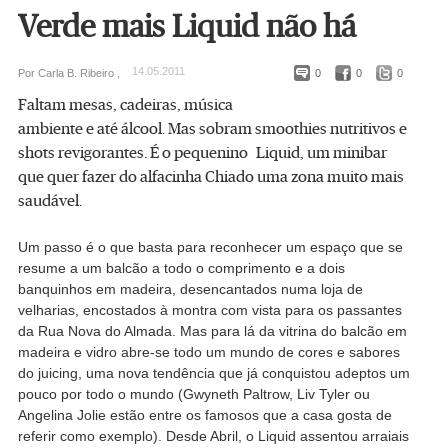
Verde mais Liquid não há
14.05.2011
Por Carla B. Ribeiro ,
0
0
0
Faltam mesas, cadeiras, música
ambiente e até álcool. Mas sobram smoothies nutritivos e
shots revigorantes. É o pequenino Liquid, um minibar
que quer fazer do alfacinha Chiado uma zona muito mais
saudável.
Um passo é o que basta para reconhecer um espaço que se
resume a um balcão a todo o comprimento e a dois
banquinhos em madeira, desencantados numa loja de
velharias, encostados à montra com vista para os passantes
da Rua Nova do Almada. Mas para lá da vitrina do balcão em
madeira e vidro abre-se todo um mundo de cores e sabores
do juicing, uma nova tendência que já conquistou adeptos um
pouco por todo o mundo (Gwyneth Paltrow, Liv Tyler ou
Angelina Jolie estão entre os famosos que a casa gosta de
referir como exemplo). Desde Abril, o Liquid assentou arraiais