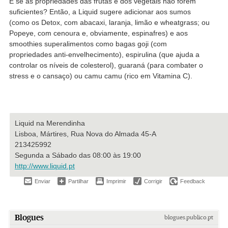
E se as propriedades das frutas e dos vegetais não forem
suficientes? Então, a Liquid sugere adicionar aos sumos
(como os Detox, com abacaxi, laranja, limão e wheatgrass; ou
Popeye, com cenoura e, obviamente, espinafres) e aos
smoothies superalimentos como bagas goji (com
propriedades anti-envelhecimento), espirulina (que ajuda a
controlar os níveis de colesterol), guaraná (para combater o
stress e o cansaço) ou camu camu (rico em Vitamina C).
Liquid na Merendinha
Lisboa, Mártires, Rua Nova do Almada 45-A
213425992
Segunda a Sábado das 08:00 às 19:00
http://www.liquid.pt
Enviar
Partilhar
Imprimir
Corrigir
Feedback
Blogues
blogues.publico.pt