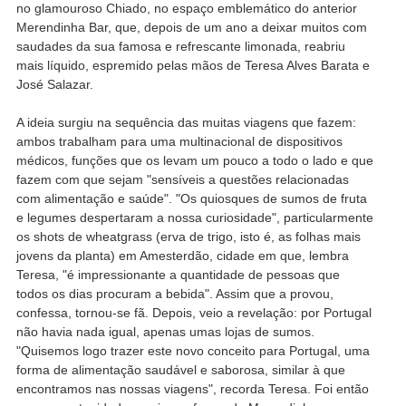
no glamouroso Chiado, no espaço emblemático do anterior
Merendinha Bar, que, depois de um ano a deixar muitos com
saudades da sua famosa e refrescante limonada, reabriu
mais líquido, espremido pelas mãos de Teresa Alves Barata e
José Salazar.
A ideia surgiu na sequência das muitas viagens que fazem:
ambos trabalham para uma multinacional de dispositivos
médicos, funções que os levam um pouco a todo o lado e que
fazem com que sejam "sensíveis a questões relacionadas
com alimentação e saúde". "Os quiosques de sumos de fruta
e legumes despertaram a nossa curiosidade", particularmente
os shots de wheatgrass (erva de trigo, isto é, as folhas mais
jovens da planta) em Amesterdão, cidade em que, lembra
Teresa, "é impressionante a quantidade de pessoas que
todos os dias procuram a bebida". Assim que a provou,
confessa, tornou-se fã. Depois, veio a revelação: por Portugal
não havia nada igual, apenas umas lojas de sumos.
"Quisemos logo trazer este novo conceito para Portugal, uma
forma de alimentação saudável e saborosa, similar à que
encontramos nas nossas viagens", recorda Teresa. Foi então