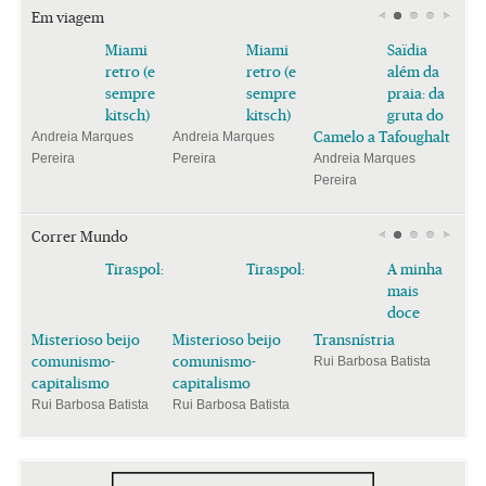
Em viagem
Miami
Miami
Saïdia
retro (e
retro (e
além da
sempre
sempre
praia: da
kitsch)
kitsch)
gruta do
Camelo a Tafoughalt
Andreia Marques
Andreia Marques
Pereira
Pereira
Andreia Marques
Pereira
Correr Mundo
Tiraspol:
Tiraspol:
A minha
mais
doce
Misterioso beijo
Misterioso beijo
Transnístria
comunismo-
comunismo-
Rui Barbosa Batista
capitalismo
capitalismo
Rui Barbosa Batista
Rui Barbosa Batista