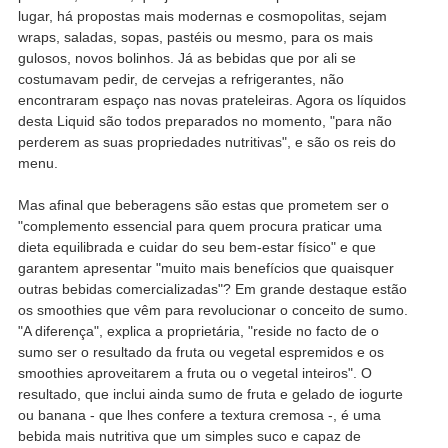
lugar, há propostas mais modernas e cosmopolitas, sejam
wraps, saladas, sopas, pastéis ou mesmo, para os mais
gulosos, novos bolinhos. Já as bebidas que por ali se
costumavam pedir, de cervejas a refrigerantes, não
encontraram espaço nas novas prateleiras. Agora os líquidos
desta Liquid são todos preparados no momento, "para não
perderem as suas propriedades nutritivas", e são os reis do
menu.
Mas afinal que beberagens são estas que prometem ser o
"complemento essencial para quem procura praticar uma
dieta equilibrada e cuidar do seu bem-estar físico" e que
garantem apresentar "muito mais benefícios que quaisquer
outras bebidas comercializadas"? Em grande destaque estão
os smoothies que vêm para revolucionar o conceito de sumo.
"A diferença", explica a proprietária, "reside no facto de o
sumo ser o resultado da fruta ou vegetal espremidos e os
smoothies aproveitarem a fruta ou o vegetal inteiros". O
resultado, que inclui ainda sumo de fruta e gelado de iogurte
ou banana - que lhes confere a textura cremosa -, é uma
bebida mais nutritiva que um simples suco e capaz de