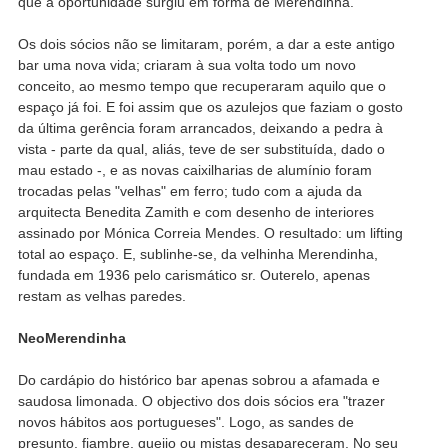
que a oportunidade surgiu em forma de Merendinha.
Os dois sócios não se limitaram, porém, a dar a este antigo
bar uma nova vida; criaram à sua volta todo um novo
conceito, ao mesmo tempo que recuperaram aquilo que o
espaço já foi. E foi assim que os azulejos que faziam o gosto
da última gerência foram arrancados, deixando a pedra à
vista - parte da qual, aliás, teve de ser substituída, dado o
mau estado -, e as novas caixilharias de alumínio foram
trocadas pelas "velhas" em ferro; tudo com a ajuda da
arquitecta Benedita Zamith e com desenho de interiores
assinado por Mónica Correia Mendes. O resultado: um lifting
total ao espaço. E, sublinhe-se, da velhinha Merendinha,
fundada em 1936 pelo carismático sr. Outerelo, apenas
restam as velhas paredes.
NeoMerendinha
Do cardápio do histórico bar apenas sobrou a afamada e
saudosa limonada. O objectivo dos dois sócios era "trazer
novos hábitos aos portugueses". Logo, as sandes de
presunto, fiambre, queijo ou mistas desapareceram. No seu