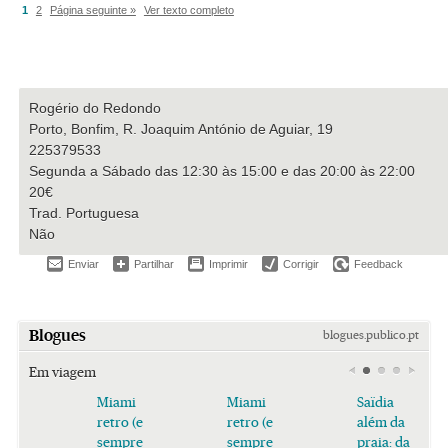
1
2
Página seguinte »
Ver texto completo
Rogério do Redondo
Porto, Bonfim, R. Joaquim António de Aguiar, 19
225379533
Segunda a Sábado das 12:30 às 15:00 e das 20:00 às 22:00
20€
Trad. Portuguesa
Não
Enviar
Partilhar
Imprimir
Corrigir
Feedback
Blogues
blogues.publico.pt
Em viagem
Miami
Miami
Saïdia
retro (e
retro (e
além da
sempre
sempre
praia: da