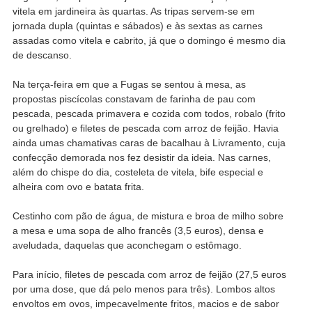
vitela em jardineira às quartas. As tripas servem-se em
jornada dupla (quintas e sábados) e às sextas as carnes
assadas como vitela e cabrito, já que o domingo é mesmo dia
de descanso.
Na terça-feira em que a Fugas se sentou à mesa, as
propostas piscícolas constavam de farinha de pau com
pescada, pescada primavera e cozida com todos, robalo (frito
ou grelhado) e filetes de pescada com arroz de feijão. Havia
ainda umas chamativas caras de bacalhau à Livramento, cuja
confecção demorada nos fez desistir da ideia. Nas carnes,
além do chispe do dia, costeleta de vitela, bife especial e
alheira com ovo e batata frita.
Cestinho com pão de água, de mistura e broa de milho sobre
a mesa e uma sopa de alho francês (3,5 euros), densa e
aveludada, daquelas que aconchegam o estômago.
Para início, filetes de pescada com arroz de feijão (27,5 euros
por uma dose, que dá pelo menos para três). Lombos altos
envoltos em ovos, impecavelmente fritos, macios e de sabor