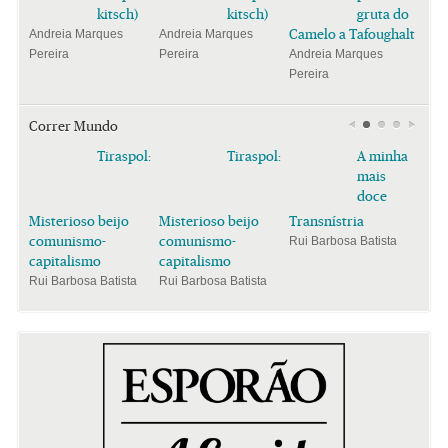
kitsch)
kitsch)
gruta do
Camelo a Tafoughalt
Andreia Marques
Andreia Marques
Pereira
Pereira
Andreia Marques
Pereira
Correr Mundo
Tiraspol:
Tiraspol:
A minha
mais
doce
Misterioso beijo
Misterioso beijo
Transnístria
comunismo-
comunismo-
Rui Barbosa Batista
capitalismo
capitalismo
Rui Barbosa Batista
Rui Barbosa Batista