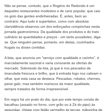
Não se pense, contudo, que o Rogério do Redondo é um
daqueles restaurantes modestos e de cariz popular, que caiu
no goto das gentes endinheiradas. É, antes, bem ao
contrário. Aqui tudo é superlativo, como com absoluta
clarividência observou um dos esforçados compinchas nesta
jornada gastronómica. Da qualidade dos produtos e do trato
culinário às quantidades e preços - um tanto puxadotes, diga-
se. Que ninguém pense, portanto, em dietas, cozinhados
frugais ou doses contidas.
A lista, que anuncia um "serviço com qualidade e carinho", é
marcadamente sazonal e varia consoante as ofertas de
mercado. Sobretudo da lota, já que é nos pescados de
imaculada frescura e brilho, que à entrada logo nos cativam o
olhar, que esta casa se destaca. Pescadas, robalos, chernes,
peixe galo, mas também mariscos da maior qualidade,
sempre tratados de forma irrepreensível.
Em regra há um prato do dia, que por este tempo consta de
bacalhau (assado no forno, com grão ou à Zé do pipo) às
segundas, chispe com feijão vermelho às terças, mãozinha de