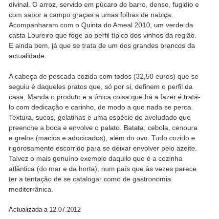
divinal. O arroz, servido em púcaro de barro, denso, fugidio e
com sabor a campo graças a umas folhas de nabiça.
Acompanharam com o Quinta do Ameal 2010, um verde da
casta Loureiro que foge ao perfil típico dos vinhos da região.
E ainda bem, já que se trata de um dos grandes brancos da
actualidade.
A cabeça de pescada cozida com todos (32,50 euros) que se
seguiu é daqueles pratos que, só por si, definem o perfil da
casa. Manda o produto e a única coisa que há a fazer é tratá-
lo com dedicação e carinho, de modo a que nada se perca.
Textura, sucos, gelatinas e uma espécie de aveludado que
preenche a boca e envolve o palato. Batata, cebola, cenoura
e grelos (macios e adocicados), além do ovo. Tudo cozido e
rigorosamente escorrido para se deixar envolver pelo azeite.
Talvez o mais genuíno exemplo daquilo que é a cozinha
atlântica (do mar e da horta), num país que às vezes parece
ter a tentação de se catalogar como de gastronomia
mediterrânica.
Actualizada a 12.07.2012