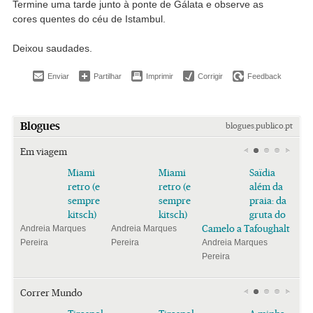
Termine uma tarde junto à ponte de Gálata e observe as
cores quentes do céu de Istambul.
Deixou saudades.
Enviar
Partilhar
Imprimir
Corrigir
Feedback
Blogues
blogues.publico.pt
Em viagem
Miami
Miami
Saïdia
retro (e
retro (e
além da
sempre
sempre
praia: da
kitsch)
kitsch)
gruta do
Camelo a Tafoughalt
Andreia Marques
Andreia Marques
Pereira
Pereira
Andreia Marques
Pereira
Correr Mundo