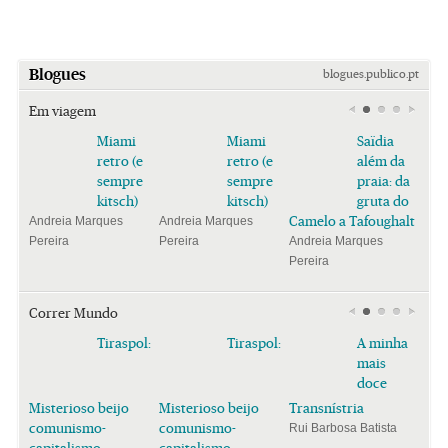
Blogues
blogues.publico.pt
Em viagem
Miami
Miami
Saïdia
retro (e
retro (e
além da
sempre
sempre
praia: da
kitsch)
kitsch)
gruta do
Camelo a Tafoughalt
Andreia Marques
Andreia Marques
Pereira
Pereira
Andreia Marques
Pereira
Correr Mundo
Tiraspol:
Tiraspol:
A minha
mais
doce
Misterioso beijo
Misterioso beijo
Transnístria
comunismo-
comunismo-
Rui Barbosa Batista
capitalismo
capitalismo