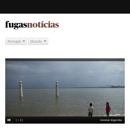
-
fugas
notícias
Portugal
Mundo
1 / 41
mostrar legenda
Cais das Colunas
Joana Freitas/Arquivo