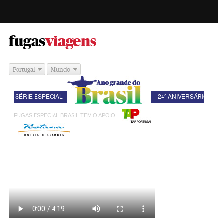
-
fugas
viagens
Portugal
Mundo
SÉRIE ESPECIAL
24º ANIVERSÁRIO D
FUGAS ESPECIAL BRASIL TEM O APOIO