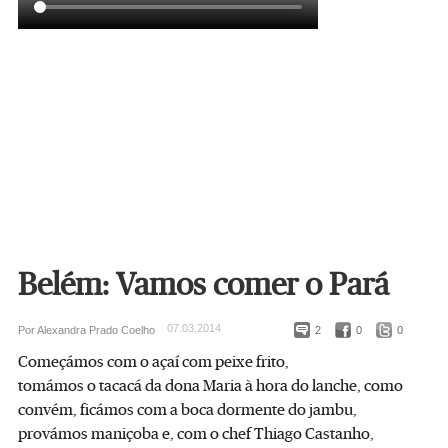
Belém: Vamos comer o Pará
07.03.2014
Por Alexandra Prado Coelho
2
0
0
Começámos com o açaí com peixe frito,
tomámos o tacacá da dona Maria à hora do lanche, como
convém, ficámos com a boca dormente do jambu,
provámos maniçoba e, com o chef Thiago Castanho,