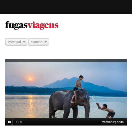
-
fugas
viagens
Portugal
Mundo
1 / 8
mostrar legenda