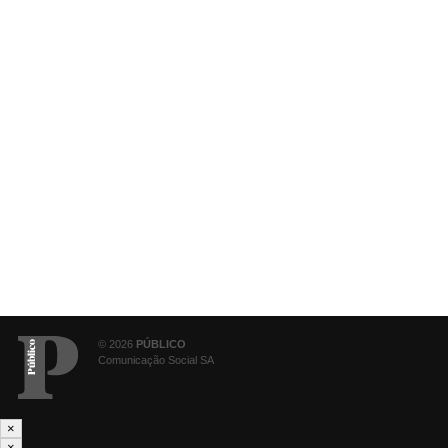
© 2026
PÚBLICO
Comunicação Social SA
×
×