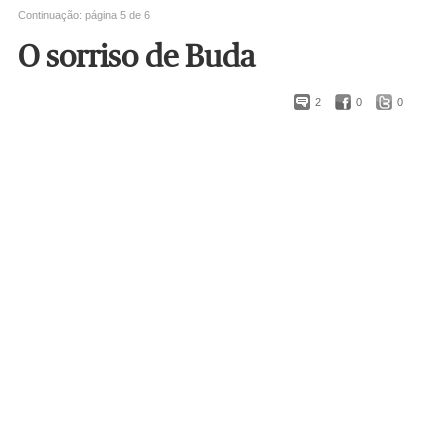
Continuação: página 5 de 6
O sorriso de Buda
2
0
0