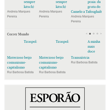
sempre
sempre
praia: da
kitsch)
kitsch)
gruta do
Camelo a Tafoughalt
Andreia Marques
Andreia Marques
Pereira
Pereira
Andreia Marques
Pereira
Correr Mundo
Tiraspol:
Tiraspol:
A minha
mais
doce
Misterioso beijo
Misterioso beijo
Transnístria
comunismo-
comunismo-
Rui Barbosa Batista
capitalismo
capitalismo
Rui Barbosa Batista
Rui Barbosa Batista