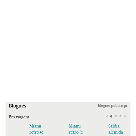
Blogues
blogues.publico.pt
Em viagem
Miami
Miami
Saïdia
retro (e
retro (e
além da