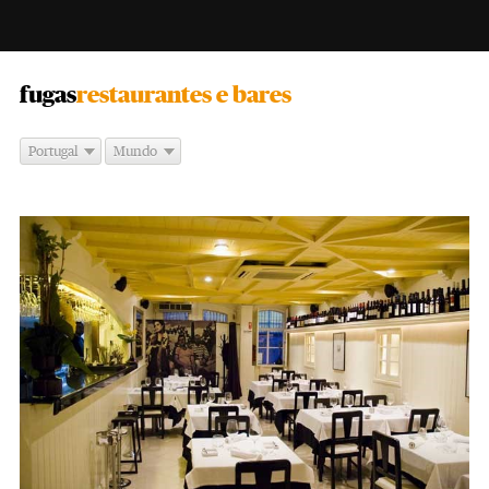
-
fugas
restaurantes e bares
Portugal
Mundo