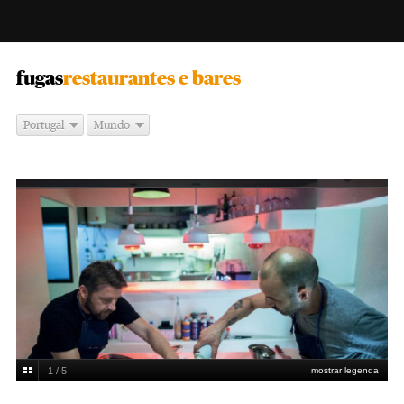
-
fugas
restaurantes e bares
Portugal
Mundo
1 / 5
mostrar legenda
José Maria Ferreira