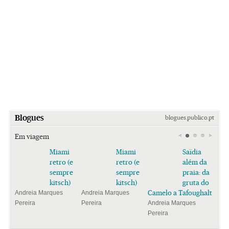
Blogues
blogues.publico.pt
Em viagem
Miami
Miami
Saïdia
retro (e
retro (e
além da
sempre
sempre
praia: da
kitsch)
kitsch)
gruta do
Camelo a Tafoughalt
Andreia Marques
Andreia Marques
Pereira
Pereira
Andreia Marques
Pereira