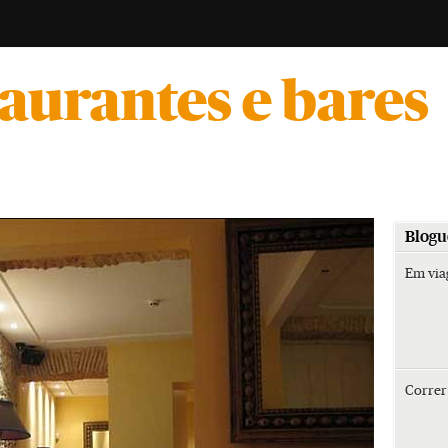
-
taurantes e bares
Blogu
Em vi
Corre