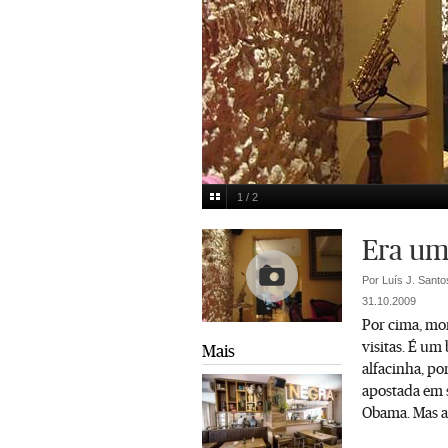
1 / 2
DR
Multimedia
Era um 
Por Luís J. Santo
31.10.2009
Por cima, mor
visitas. É um
Mais
alfacinha, pom
apostada em se
Obama. Mas a