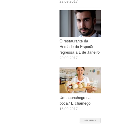
22.09.2017
O restaurante da
Herdade do Esporão
regressa a 1 de Janeiro
20.09.2017
Um aconchego na
boca? É chamego
16.09.2017
ver mais