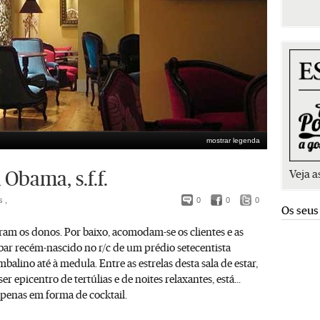
mostrar legenda
Veja a
Obama, s.f.f.
s ,
0
0
0
Os seus
am os donos. Por baixo, acomodam-se os clientes e as
 bar recém-nascido no r/c de um prédio setecentista
balino até à medula. Entre as estrelas desta sala de estar,
r epicentro de tertúlias e de noites relaxantes, está...
penas em forma de cocktail.