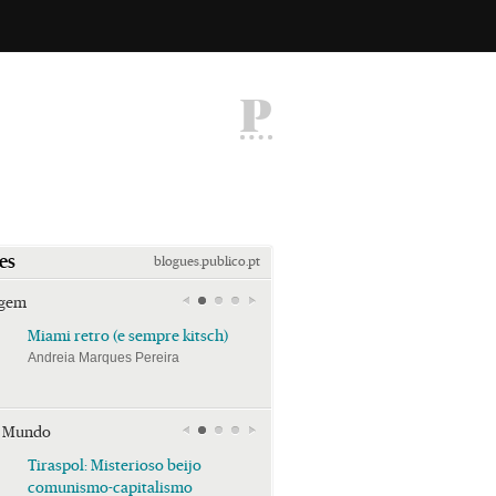
P
es
blogues.publico.pt
agem
Miami retro (e sempre kitsch)
Miami retro (e sempre k
Andreia Marques Pereira
Andreia Marques Pereira
r Mundo
Tiraspol: Misterioso beijo
Tiraspol: Misterioso bei
comunismo-capitalismo
comunismo-capitalism