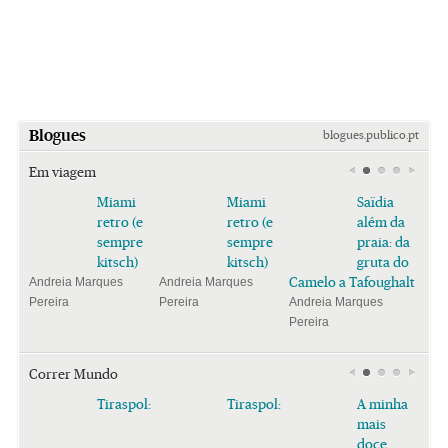
Blogues
blogues.publico.pt
Em viagem
Miami
Miami
Saïdia
retro (e
retro (e
além da
sempre
sempre
praia: da
kitsch)
kitsch)
gruta do
Camelo a Tafoughalt
Andreia Marques
Andreia Marques
Pereira
Pereira
Andreia Marques
Pereira
Correr Mundo
Tiraspol:
Tiraspol:
A minha
mais
doce