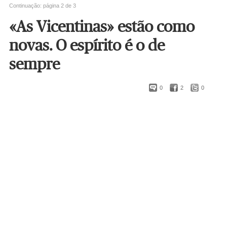
Continuação: página 2 de 3
«As Vicentinas» estão como
novas. O espírito é o de
sempre
0
2
0