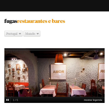
-
fugas
restaurantes e bares
Portugal
Mundo
1 / 5
mostrar legenda
Miguel Manso