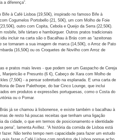
a a diferença”.
 Bife à Café Lisboa (19,50€), inspirado no famoso Bife à
o com Cogumelos Portobello (21, 50€), um com Molho de Foie
(23,50€), outro com Copita, Cebola e Queijo da Serra (22,50€).
rosbife, bife tártaro e hambúrguer. Outros pratos tradicionais
cidiu incluir na carta são o Bacalhau à Brás com as “azeitonas
e se tornaram a sua imagem de marca (14,50€), o Arroz de Pato
barda (16,50€) ou os Croquetes de Novilho com Arroz de
das e pratos mais leves - que podem ser um Gaspacho de Cereja
, Manjericão e Presunto (6 €), Cabeço de Xara com Molho de
kles (7,50€) - a pensar sobretudo na esplanada. E uma carta de
toria de Dave Palethorpe, do bar Cinco Lounge, que inclui
pirados em produtos e expressões portuguesas, como o Costa do
Antónia ou o Pomar.
Brás já se chamou à lisbonense, e existe também o bacalhau à
 mas de resto há poucas receitas que tenham uma ligação
ória da cidade, o que em termos de posicionamento e identidade
a pena”, lamenta Avillez. “A história da comida de Lisboa está
r fazer. Não tenho tempo nem capacidade para fazer um estudo
 quis fazer o Café Lisboa com produtos de Lisboa porque acho