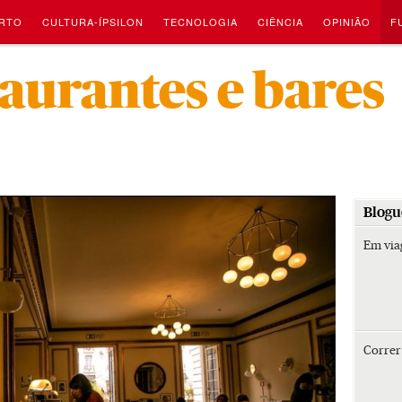
RTO
CULTURA-ÍPSILON
TECNOLOGIA
CIÊNCIA
OPINIÃO
F
-
taurantes e bares
Blogu
Em vi
Corre