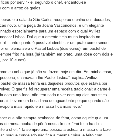
ficou por servir - e, segundo o chef, encantou-se
e com o arroz de grelos.
obras e a sala do São Carlos recuperou o brilho dos dourados,
cão novo, uma peça de Joana Vasconcelos, e um elegante
enhado especialmente para um espaço com o qual Avillez
agear Lisboa. Daí que a ementa seja muito inspirada na
ital - tanto quanto é possível identificar um prato como sendo
ior emblema será o Pastel Lisboa (dois euros), um pastel de
sempre frito na hora (há também em prato, uma dose com dois e
, por 10 euros).
como eu acho que já não se fazem hoje em dia. Em minha casa,
pequeno, chamavam-lhe Pastel Lisboa”, explica Avillez.
pastel de massa tenra era daqueles produtos que estava por
lver. O que fiz foi recuperar uma receita tradicional: a carne é
ada com uma faca, não tem nada a ver com aquelas mousses
or aí. Levam um bocadinho de aguardente porque quando são
l evapora mais rápido e a massa fica mais leve.”
aber que são sempre acabados de fritar, como aquele que um
 de mesa acaba de pôr à nossa frente. “Foi feito há dois
nte o chef. “Há sempre uma pessoa a esticar a massa e a fazer
ritar, porque congelado não fica a mesma coisa, e feito com