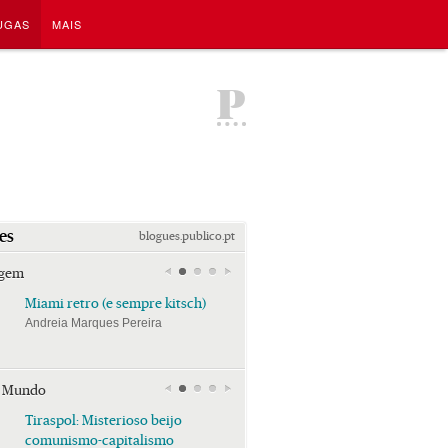
UGAS
MAIS
P
es
blogues.publico.pt
agem
Miami retro (e sempre kitsch)
Miami retro (e sempre k
Andreia Marques Pereira
Andreia Marques Pereira
r Mundo
Tiraspol: Misterioso beijo
Tiraspol: Misterioso bei
comunismo-capitalismo
comunismo-capitalism