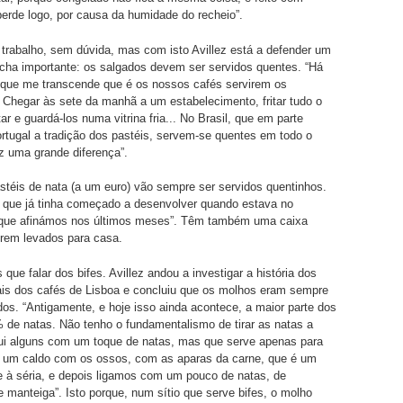
erde logo, por causa da humidade do recheio”.
trabalho, sem dúvida, mas com isto Avillez está a defender um
acha importante: os salgados devem ser servidos quentes. “Há
que me transcende que é os nossos cafés servirem os
. Chegar às sete da manhã a um estabelecimento, fritar tudo o
tar e guardá-los numa vitrina fria... No Brasil, que em parte
rtugal a tradição dos pastéis, servem-se quentes em todo o
az uma grande diferença”.
téis de nata (a um euro) vão sempre ser servidos quentinhos.
a que já tinha começado a desenvolver quando estava no
que afinámos nos últimos meses”. Têm também uma caixa
erem levados para casa.
 que falar dos bifes. Avillez andou a investigar a história dos
nais dos cafés de Lisboa e concluiu que os molhos eram sempre
os. “Antigamente, e hoje isso ainda acontece, a maior parte dos
% de natas. Não tenho o fundamentalismo de tirar as natas a
qui alguns com um toque de natas, mas que serve apenas para
s um caldo com os ossos, com as aparas da carne, que é um
 à séria, e depois ligamos com um pouco de natas, de
 manteiga”. Isto porque, num sítio que serve bifes, o molho