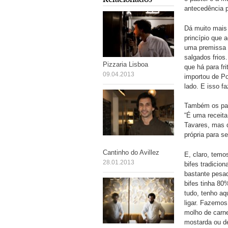
antecedência p
Dá muito mais 
princípio que 
uma premissa 
salgados frios
Pizzaria Lisboa
que há para fri
09.04.2013
importou de Po
lado. E isso f
Também os pas
“É uma receit
Tavares, mas 
própria para s
Cantinho do Avillez
E, claro, temos
28.01.2013
bifes tradicio
bastante pesad
bifes tinha 80
tudo, tenho a
ligar. Fazemo
molho de carne
mostarda ou de