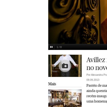
1 / 8
Daniel Rocha
Multimedia
Avillez
no nov
Por Alexandra Pr
09.09.2013
Mais
Pastéis de ma
ainda quentin
recém-inaugur
uma homenage