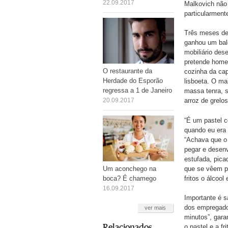
22.09.2017
Malkovich não 
particularment
Três meses de 
ganhou um bal
mobiliário des
pretende homen
O restaurante da
cozinha da cap
Herdade do Esporão
lisboeta. O ma
regressa a 1 de Janeiro
massa tenra, 
20.09.2017
arroz de grelos
“É um pastel 
quando eu era 
“Achava que o 
pegar e desenvo
estufada, pic
que se vêem p
Um aconchego na
fritos o álcoo
boca? É chamego
16.09.2017
Importante é s
dos empregados
ver mais
minutos”, gara
Relacionados
o pastel e a f