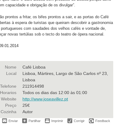
em capacidade e obrigação de os divulgar”.
o prontos a fritar, os bifes prontos a sair, e as portas do Café
bertas à espera de turistas que queiram descobrir a gastronomia
e portugueses com saudades dos velhos cafés e vontade de,
çar novas tertúlias sob o tecto do teatro de ópera nacional.
09.01.2014
Nome
Café Lisboa
Local
Lisboa, Mártires, Largo de São Carlos nº 23,
Lisboa
Telefone
211914498
Horarios
Todos os dias das 12:00 às 01:00
Website
http://www.joseavillez.pt
Preço
25€
Cozinha
Autor
Enviar
Partilhar
Imprimir
Corrigir
Feedback