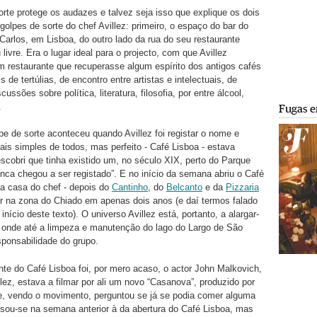
orte protege os audazes e talvez seja isso que explique os dois
golpes de sorte do chef Avillez: primeiro, o espaço do bar do
Carlos, em Lisboa, do outro lado da rua do seu restaurante
 livre. Era o lugar ideal para o projecto, com que Avillez
 restaurante que recuperasse algum espírito dos antigos cafés
is de tertúlias, de encontro entre artistas e intelectuais, de
cussões sobre política, literatura, filosofia, por entre álcool,
.
Fugas e
e de sorte aconteceu quando Avillez foi registar o nome e
is simples de todos, mas perfeito - Café Lisboa - estava
escobri que tinha existido um, no século XIX, perto do Parque
ca chegou a ser registado”. E no início da semana abriu o Café
ta casa do chef - depois do
Cantinho
, do
Belcanto
e da
Pizzaria
rir na zona do Chiado em apenas dois anos (e daí termos falado
nício deste texto). O universo Avillez está, portanto, a alargar-
 onde até a limpeza e manutenção do lago do Largo de São
sponsabilidade do grupo.
ente do Café Lisboa foi, por mero acaso, o actor John Malkovich,
llez, estava a filmar por ali um novo “Casanova”, produzido por
e, vendo o movimento, perguntou se já se podia comer alguma
ssou-se na semana anterior à da abertura do Café Lisboa, mas