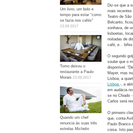
Diz-se que a s
Um livro, um bolo e
mais recentes 
tempo para estar "como
Teatro de São 
se fazia nos cafés"
Belcanto, ficou
23.09.2017
sonhava, de um
lisboetas, loca
noitadas de dis
café, e... bifes
O segundo golp
soube que o ma
Tomo deixou o
disponível. “D
restaurante a Paulo
Mayer, mas nun
Morais
23.09.2017
Lisboa, a quar
Lisboa
-, a ab
em audácia no i
se no Chiado -
Carlos será re
O primeiro cli
Quando um chef
que, conta Avi
renuncia às suas três
Paulo Branco 
estrelas Michelin
coisa. Isto pa