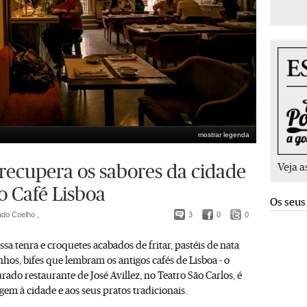
mostrar legenda
Veja a
 recupera os sabores da cidade
o Café Lisboa
Os seus
ado Coelho ,
3
0
0
ssa tenra e croquetes acabados de fritar, pastéis de nata
hos, bifes que lembram os antigos cafés de Lisboa - o
ado restaurante de José Avillez, no Teatro São Carlos, é
m à cidade e aos seus pratos tradicionais.