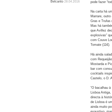
Belcanto
28.04.2016
pode fazer “tod
Na carta há um
Marrare, outr
Gras e Trufas 
Mas há também 
que Avillez de
explosivas” qu
com Couve Lom
Tomate (11€).
Há ainda sala
com Requeijão
Mostarda e Pic
bar com consul
cocktails ins
Castelo, o D. 
“O bacalhau à 
Lisboa Antiga,
directa à hist
de Lisboa é um
ainda muito po
exaustivo, mas