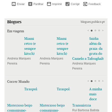
Enviar
Partilhar
Imprimir
Corrigir
Feedback
Blogues
blogues.publico.pt
Em viagem
Miami
Miami
Saïdia
retro (e
retro (e
além da
sempre
sempre
praia: da
kitsch)
kitsch)
gruta do
Camelo a Tafoughalt
Andreia Marques
Andreia Marques
Pereira
Pereira
Andreia Marques
Pereira
Correr Mundo
Tiraspol:
Tiraspol:
A minha
mais
doce
Misterioso beijo
Misterioso beijo
Transnístria
comunismo-
comunismo-
Rui Barbosa Batista