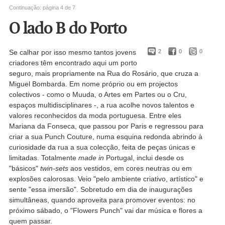
Continuação: página 4 de 7
O lado B do Porto
Se calhar por isso mesmo tantos jovens
2
0
0
criadores têm encontrado aqui um porto
seguro, mais propriamente na Rua do Rosário, que cruza a
Miguel Bombarda. Em nome próprio ou em projectos
colectivos - como o Muuda, o Artes em Partes ou o Cru,
espaços multidisciplinares -, a rua acolhe novos talentos e
valores reconhecidos da moda portuguesa. Entre eles
Mariana da Fonseca, que passou por Paris e regressou para
criar a sua Punch Couture, numa esquina redonda abrindo à
curiosidade da rua a sua colecção, feita de peças únicas e
limitadas. Totalmente
made in
Portugal, inclui desde os
"básicos"
twin-sets
aos vestidos, em cores neutras ou em
explosões calorosas. Veio "pelo ambiente criativo, artístico" e
sente "essa imersão". Sobretudo em dia de inaugurações
simultâneas, quando aproveita para promover eventos: no
próximo sábado, o "Flowers Punch" vai dar música e flores a
quem passar.