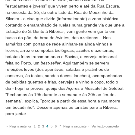
"estudantes e jovens" que vivem perto e até da Rua Escura,
na encosta da Sé, do outro lado da Rua de Mouzinho da
Silveira - o eixo que divide (informalmente) a zona histórica
cortando o emaranhado de ruelas numa grande via que une a
Estação de S. Bento à Ribeira-, vem gente vem gente em
busca do pão, da broa de Avintes, das azeitonas... Nos
armários com portas de rede alinham-se ainda vinhos e
licores, arroz e compotas biológicas, azeites e azeitonas,
batatas fritas transmontanas e Sovina, a cerveja artesanal
feita no Porto, um
best-seller
. Aqui também se servem
refeições leves (dos aperitivos, saladas e pratinhos de
conserva, às tostas, sandes doces, lanches), acompanhadas
de bebidas quentes e frias, cervejas e vinho a copo, todo o
dia - hoje há provas: queijo dos Açores e Moscatel de Setúbal.
"Fechamos às 19h durante a semana e às 20h ao fim-de-
semana", explica, "porque a partir de essa hora a rua morre
um bocadinho". Descem apenas os turistas para a Ribeira,
para jantar.
« Página anterior
1
2
3
4
5
6
7
Página seguinte »
Ver texto completo