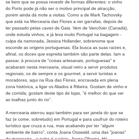
se bem que se possa revestir de formas diferentes: o vinho
do Porto pode já não ser o motivo principal de atracção,
porém ainda dá mote a visitas. Como a de Mark Tachovsky
que está na Mercearia das Flores a ver garrafas, depois de
ter passado pelas caves de Gaia. Vem de Vancôver (Canadá),
onde estuda vinhos, e já leva muito Portugal na bagagem -
culpa da namorada, Jessica Hollander, sobrenome que
esconde as origens portuguesas. Ela busca as suas raízes e,
afinal, os doces que espreita também são parte delas. Iam a
passar, à procura de "coisas artesanais, portuguesas" e
acabaram nesta mercearia, visual retro a servir produtos
regionais, os de sempre e os gourmet, a servir turistas e
moradores, aqui na Rua das Flores, encravada em plena
zona histórica, a ligar os Aliados à Ribeira. Gostam de vinho e
de comida; gostam deste tipo de lojas, "é melhor do que ver
as toalhas junto do rio".
A mercearia aterrou aqui também para ser janela do que se
faz (e come, sobretudo) em Portugal e para usufruir do roteiro
turístico que cruza a rua, mas acabando por ter "algum
ambiente de bairro", conta Joana Osswald, uma das "joanas"
da mercearia - a outra é a sócia, Joana Oliveira. Há