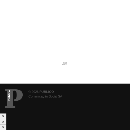
PUB
© 2026
PÚBLICO
Comunicação Social SA
×
×
×