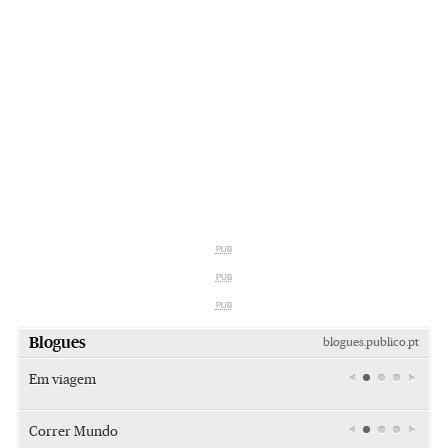
PUB
PUB
PUB
Blogues
blogues.publico.pt
Em viagem
Miami
Miami
Saïdia
retro (e
retro (e
além da
Correr Mundo