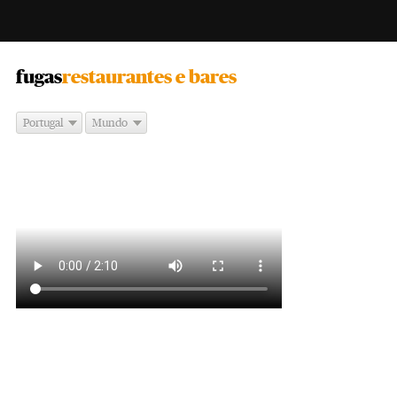
-
fugas
restaurantes e bares
Portugal
Mundo