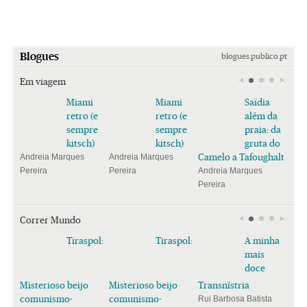
Blogues
blogues.publico.pt
Em viagem
Miami
Miami
Saïdia
retro (e
retro (e
além da
sempre
sempre
praia: da
kitsch)
kitsch)
gruta do
Camelo a Tafoughalt
Andreia Marques
Andreia Marques
Pereira
Pereira
Andreia Marques
Pereira
Correr Mundo
Tiraspol:
Tiraspol:
A minha
mais
doce
Misterioso beijo
Misterioso beijo
Transnístria
comunismo-
comunismo-
Rui Barbosa Batista