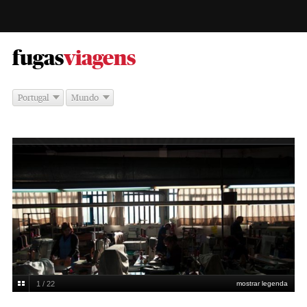
-
fugas
viagens
Portugal
Mundo
1 / 22
mostrar legenda
Na Fábrica de Calçado Helsar