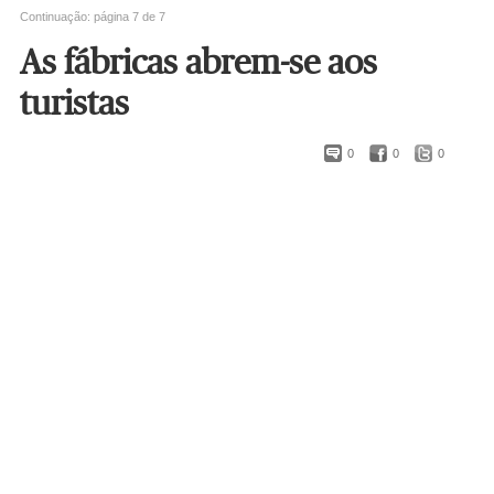
Continuação: página 7 de 7
As fábricas abrem-se aos
turistas
0
0
0