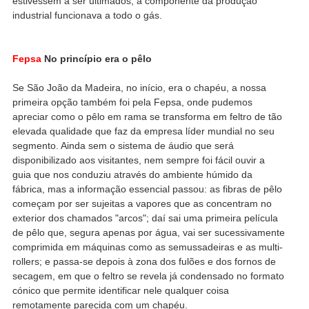
estivessem a ser ultimados, a componente da produção
industrial funcionava a todo o gás.
Fepsa
No princípio era o pêlo
Se São João da Madeira, no início, era o chapéu, a nossa
primeira opção também foi pela Fepsa, onde pudemos
apreciar como o pêlo em rama se transforma em feltro de tão
elevada qualidade que faz da empresa líder mundial no seu
segmento. Ainda sem o sistema de áudio que será
disponibilizado aos visitantes, nem sempre foi fácil ouvir a
guia que nos conduziu através do ambiente húmido da
fábrica, mas a informação essencial passou: as fibras de pêlo
começam por ser sujeitas a vapores que as concentram no
exterior dos chamados "arcos"; daí sai uma primeira película
de pêlo que, segura apenas por água, vai ser sucessivamente
comprimida em máquinas como as semussadeiras e as multi-
rollers; e passa-se depois à zona dos fulões e dos fornos de
secagem, em que o feltro se revela já condensado no formato
cónico que permite identificar nele qualquer coisa
remotamente parecida com um chapéu.