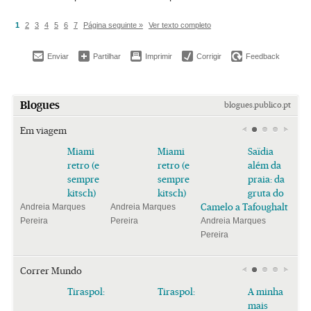
1
2
3
4
5
6
7
Página seguinte »
Ver texto completo
Enviar
Partilhar
Imprimir
Corrigir
Feedback
Blogues
blogues.publico.pt
Em viagem
Miami
Miami
Saïdia
retro (e
retro (e
além da
sempre
sempre
praia: da
kitsch)
kitsch)
gruta do
Camelo a Tafoughalt
Andreia Marques
Andreia Marques
Pereira
Pereira
Andreia Marques
Pereira
Correr Mundo
Tiraspol:
Tiraspol:
A minha
mais